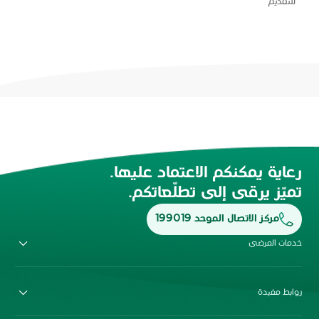
للتقديم
رعاية يمكنكم الاعتماد عليها.
تميّز يرقى إلى تطلّعاتكم.
مركز الاتصال الموحد 199019
خدمات المرضى
روابط مفيدة