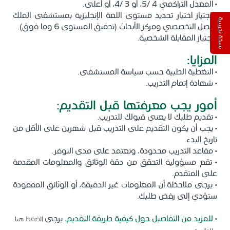
• المعدل التراكمي 4 /5، أو 3 /4، أو أعلى.
• اجتياز اختبار تحديد مستوى اللغة الإنجليزية بمستشفى الملك
نسخة تجريبية
فيصل التخصصي ومركز الأبحاث (تحقيق المستوى 6 وما فوق).
• اجتياز المقابلة الشخصية.
المزايا:
• التغطية الطبية حسب سياسة المستشفى.
• شهادة إتمام التدريب.
أمور يجب معرفتها قبل التقديم:
• تقديم طلبك لا يعني قبولك للتدريب.
• يجب أن يكون التقديم على التدريب قبل شهرين على الأقل من
تاريخ البدء.
• مقاعد التدريب محدودة، وتعتمد على مدى التوفر.
• تقع مسؤولية التحقق من دقة الوثائق والمعلومات المقدمة
على المتقدم.
• يرجى ملاحظة أن المعلومات غير الدقيقة، أو الوثائق المفقودة
ستؤدي إلى رفض طلبك.
• للمزيد من التفاصيل حول كيفية طريقة التقديم،
يرجى
الضغط هنا