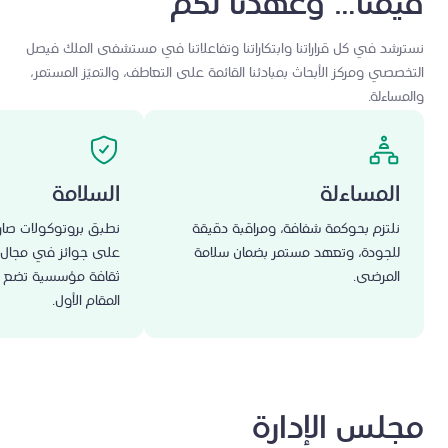
قيمنا… وعهدنا لكم
نسترشد في كل قراراتنا وابتكاراتنا وتفاعلاتنا في مستشفى الملك فيصل
التخصصي ومركز الأبحاث بمبادئنا القائمة على التعاطف، والتميّز المستمر،
والمساءلة.
المساءلة
السلامة
نلتزم بحوكمة شفافة، ومراقبة دقيقة
نطبق بروتوكولات صارم
للجودة، وتعهد مستمر بضمان سلامة
على جوائز في مجال ا
المرضى.
ثقافة مؤسسية تضع ح
المقام الأول.
مجلس الإدارة