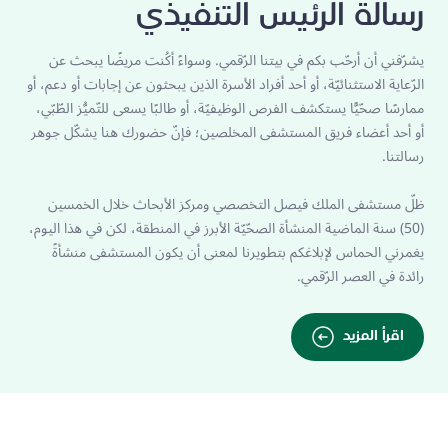
رسالة الرئيس التنفيذي
يشرّفني أن أرحّب بكم في بيتنا الرّقمي. وسواءً أكُنت مريضًا يبحث عن
الرّعاية الاستثنائيّة، أو أحد أفراد الأسرة الذين يبحثون عن إجابات أو دعم، أو
ممارسًا صحّيًّا يستكشف الفرص الوظيفيّة، أو طالبًا يسعى للتّميُّز الطّبّي،
أو أحد أعضاء فريق المستشفى المخلصين؛ فإنّ حضورك هنا يشكّل جوهر
رسالتنا.
ظلّ مستشفى الملك فيصل التخصصي ومركز الأبحاث خلال الخمسين
(50) سنة الماضية المنشأة الصحّيّة الأبرز في المنطقة، لكن في هذا اليوم،
يغمرني الحماس لإبلاغكم بتطويرنا لمعنى أن يكون المستشفى منشأةً
رائدة في العصر الرّقمي.
اقرأ المزيد