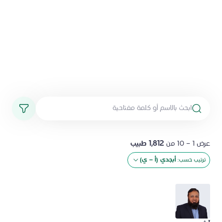
عرض 1 - 10 من
1,812 طبيب
ترتيب حسب:
أبجدي (أ - ي)