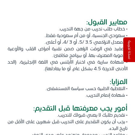
• ثلاثة أشهر لكل فترة تناوب: تخطيط صدى القلب للكبار، تخطيط
صدى القلب للأطفال، تخطيط كهربائية القلب.
معايير القبول:
• خطاب طلب تدريب من جهة التدريب.
• سعودي الجنسية، أو من أم سعودية فقط.
• المعدل التراكمي 3.5 /5، أو 3 /4، أو أعلى.
نسخة تجريبية
• مقيد في الوقت الراهن ضمن تقنية أمراض القلب والأوعية
الدموية المعترف بها، أو ببرنامج مكافئ.
• شهادة سارية في اختبار الأيلتس في اللغة الإنجليزية، (الحد
الأدنى للدرجة 4.5 بشكل عام، أو ما يعادلها).
المزايا:
• التغطية الطبية حسب سياسة المستشفى.
• شهادة إتمام التدريب.
أمور يجب معرفتها قبل التقديم:
• تقديم طلبك لا يعني قبولك للتدريب.
• يجب أن يكون التقديم على التدريب قبل شهرين على الأقل من
تاريخ البدء.