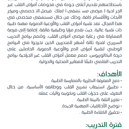
باستطاعتهم تقديم أعلى جودة في فحوصات أمراض القلب غير
الجراحية لمرضى مستشفى الملك فيصل التخصصي ومركز
الأبحاث والأقسام كافة، وذلك من خلال مستشفى متخصص في
هذا المجال، تعد تقنية أمراض القلب والأوعية الدموية مهنة طبية
ذات تقنية عالية، حيث تقدم مزايا وظيفية فائقة، إضافة إلى فرصة
المشاركة في رعاية مرضى أمراض القلب، وصُمم برنامج التدريب
السريري لفترة ثلاثة أشهر للمتدربين الذين تخرجوا في البرنامج
الوطني لتقنية أمراض الدم والأوعية الدموية، الحاصلين على
درجة البكالوريوس، صمم معمل أمراض القلب غير الجراحية برنامج
التدريب العلمي طبقًا للمعايير المحلية والدولية.
الأهداف:
• دمج المعرفة النظرية بالممارسة الطبية.
• تطبيق استيعاب تشريح القلب ووظائفه الأساسية، من خلال
التعرف على حجرات القلب وتكوينه وآليات عمله.
• تعزيز الثقة بالبيئة الطبية.
• توضيح الأخلاقيات المهنية الجيدة.
• تحقيق الكفاءة الطبية .
فترة التدريب: