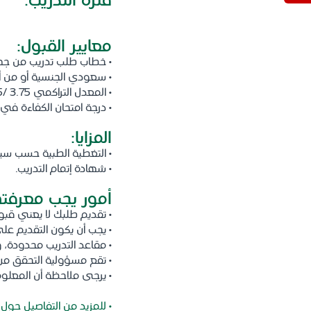
فترة التدريب:
• ثلاثة أشهر
معايير القبول:
• خطاب طلب تدريب من جهة
• سعودي الجنسية أو من 
• المعدل التراكمي 3.75 /5 أو 3 /4 أو أعلى
• درجة امتحان الكفاءة في اللغة الإنجليزي
المزايا:
• التغطية الطبية حسب س
• شهادة إتمام التدريب.
أمور يجب معرفته
• تقديم طلبك لا يعني قبول
• يجب أن يكون التقديم على
• مقاعد التدريب محدودة،
• تقع مسؤولية التحقق من
• يرجى ملاحظة أن المعلوم
• للمزيد من التفاصيل حول 