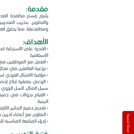
مقدمة:
يلتزم قسم مكافحة العدو
والتطوير، بتدريب المتدر
ومكافحتها، مما يحقق أه
الأهداف:
• القدرة على الاستجابة ل
الإسعافية.
• العمل مع الموظفين في 
• توعية العاملين في مجال
• مراقبة الامتثال الفردي ل
• الوعي بعملية إبلاغ إحص
سبيل المثال، السل الرئوي وفيروس كو
• القيام بجولات في جميع
البيئية.
• تقديم جميع التدابير اللا
• التعاون مع أعضاء آخري
نسخة تجريبية
• إجراء المتابعة المناسبة