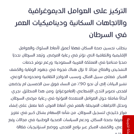
التركيز على العوامل الديموغرافية
والاتجاهات السكانية وديناميكيات العمر
في السرطان
يتطلب تحسين صحة السكان فهمًا أعمق لأنماط السلوك والعوامل
الإقليمية والثقافية التي تؤثر في رعاية المرضى. ويُعد السرطان تحديًا
صحيًا متناميًا في المملكة العربية السعودية؛ ورغم توفر خدمات
التشخيص والعلاج مجانًا، لا تزال هناك فجوة في جهود الوقاية والكشف
المبكر. فعلى سبيل المثال، وبسبب الحواجز الثقافية ومحدودية الوعي،
تشير البيانات إلى أن نحو 90٪ من النساء فوق سن الخمسين لم يخضعن
لفحص تصوير الثدي الإشعاعي (الماموغرام). ومن هذا المنطلق، نجري
أبحاثًا شاملة حول العوامل المتعددة المؤثرة في رعاية مرضى السرطان،
ونحلل الاتجاهات المرتبطة بالعمر في أنماط المرض، كما نعمل على إنشاء
مركز خليجي لتسجيل السرطان، من شأنه الإسهام بشكل كبير في تعزيز
المعرفة بصحة السكان، ودعم السياسات الصحية الوطنية في مجالات رفع
نسخة تجريبية
الوعي، والكشف المبكر عبر برامج الفحص، ووضع استراتيجيات فعّالة