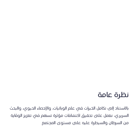
الزهراني
يكرّس فريقنا البحثي جهوده لتحسين صحة السكان ونتائج
المرضى في مجال السرطان، من خلال توجيه استراتيجيات الوقاية،
والكشف المبكر، والعلاج.
نظرة عامة
بالاستناد إلى تكامل الخبرات في علم الوبائيات، والإحصاء الحيوي، والبحث
السريري، نعمل على تحقيق اكتشافات مؤثرة تسهم في تعزيز الوقاية
من السرطان والسيطرة عليه على مستوى المجتمع.