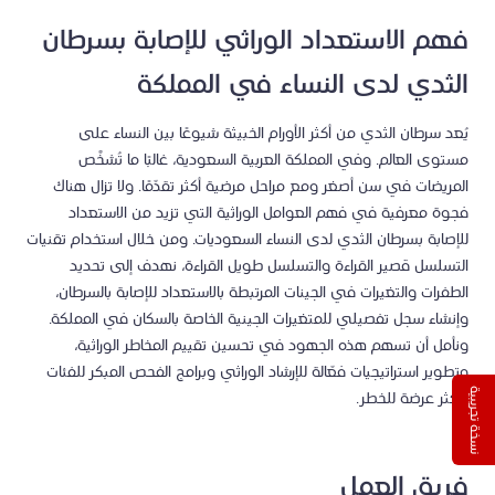
فهم الاستعداد الوراثي للإصابة بسرطان
الثدي لدى النساء في المملكة
يُعد سرطان الثدي من أكثر الأورام الخبيثة شيوعًا بين النساء على
مستوى العالم. وفي المملكة العربية السعودية، غالبًا ما تُشخَّص
المريضات في سن أصغر ومع مراحل مرضية أكثر تقدّمًا. ولا تزال هناك
فجوة معرفية في فهم العوامل الوراثية التي تزيد من الاستعداد
للإصابة بسرطان الثدي لدى النساء السعوديات. ومن خلال استخدام تقنيات
التسلسل قصير القراءة والتسلسل طويل القراءة، نهدف إلى تحديد
الطفرات والتغيرات في الجينات المرتبطة بالاستعداد للإصابة بالسرطان،
وإنشاء سجل تفصيلي للمتغيرات الجينية الخاصة بالسكان في المملكة.
ونأمل أن تسهم هذه الجهود في تحسين تقييم المخاطر الوراثية،
وتطوير استراتيجيات فعّالة للإرشاد الوراثي وبرامج الفحص المبكر للفئات
نسخة تجريبية
الأكثر عرضة للخطر.
فريق العمل