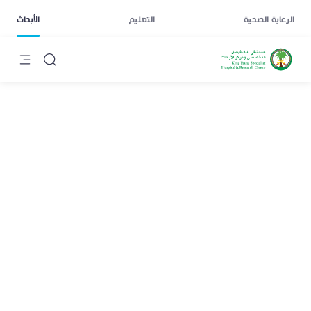
الرعاية الصحية
التعليم
الأبحاث
صابر يزلي
يتخصص فريقنا البحثي في علم الوبائيات السريرية، مع تركيز خاص