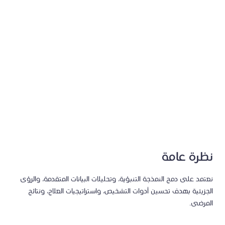
على الأمراض المعدية، ولا سيما لدى المرضى ذوي نقص المناعة
أو المصابين بأمراض مزمنة.
نظرة عامة
نعتمد على دمج النمذجة التنبؤية، وتحليلات البيانات المتقدمة، والرؤى
الجزيئية بهدف تحسين أدوات التشخيص، واستراتيجيات العلاج، ونتائج
المرضى.