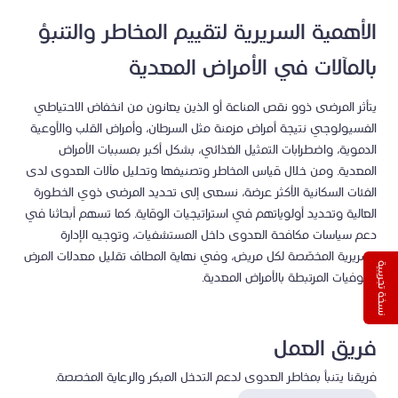
الأهمية السريرية لتقييم المخاطر والتنبؤ
بالمآلات في الأمراض المعدية
يتأثر المرضى ذوو نقص المناعة أو الذين يعانون من انخفاض الاحتياطي
الفسيولوجي نتيجة أمراض مزمنة مثل السرطان، وأمراض القلب والأوعية
الدموية، واضطرابات التمثيل الغذائي، بشكل أكبر بمسببات الأمراض
المعدية. ومن خلال قياس المخاطر وتصنيفها وتحليل مآلات العدوى لدى
الفئات السكانية الأكثر عرضة، نسعى إلى تحديد المرضى ذوي الخطورة
العالية وتحديد أولوياتهم في استراتيجيات الوقاية. كما تسهم أبحاثنا في
دعم سياسات مكافحة العدوى داخل المستشفيات، وتوجيه الإدارة
السريرية المخصّصة لكل مريض، وفي نهاية المطاف تقليل معدلات المرض
نسخة تجريبية
والوفيات المرتبطة بالأمراض المعدية.
فريق العمل
فريقنا يتنبأ بمخاطر العدوى لدعم التدخل المبكر والرعاية المخصصة.