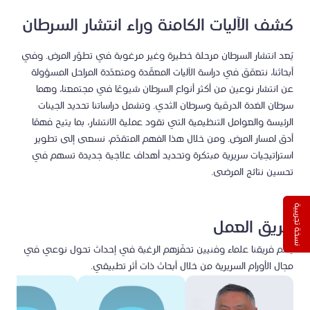
كشف الآليات الكامنة وراء انتشار السرطان
يُعد انتشار السرطان مرحلة خطيرة وغير مرغوبة في تطوّر المرض. وفي
أبحاثنا، نتعمّق في دراسة الآليات المعقّدة ومتعدّدة المراحل المسؤولة
عن انتشار نوعين من أكثر أنواع السرطان شيوعًا في مجتمعنا، وهما
سرطان الغدة الدرقية وسرطان الثدي. وتشمل دراساتنا تحديد الجينات
الرئيسة والعوامل التنظيمية التي تقود عملية الانتشار، بما يتيح فهمًا
أدق لمسار المرض. ومن خلال هذا الفهم المتقدّم، نسعى إلى تطوير
استراتيجيات سريرية مبتكرة وتحديد أهداف علاجية جديدة تسهم في
تحسين نتائج المرضى.
نسخة تجريبية
فريق العمل
يضم فريقنا علماء وفنيين تحفّزهم الرغبة في إحداث تحول نوعي في
مجال الأورام السريرية من خلال أبحاث ذات أثر تطبيقي.