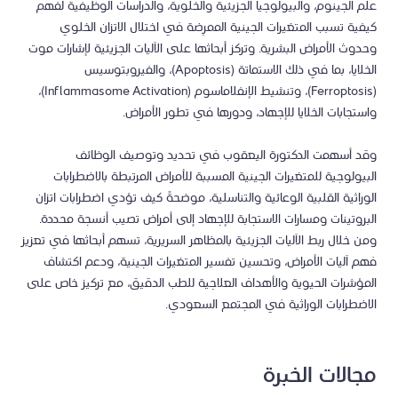
علم الجينوم، والبيولوجيا الجزيئية والخلوية، والدراسات الوظيفية لفهم
كيفية تسبب المتغيرات الجينية الممرِضة في اختلال الاتزان الخلوي
وحدوث الأمراض البشرية. وتركز أبحاثها على الآليات الجزيئية لإشارات موت
الخلايا، بما في ذلك الاستماتة (Apoptosis)، والفيروبتوسيس
(Ferroptosis)، وتنشيط الإنفلاماسوم (Inflammasome Activation)،
واستجابات الخلايا للإجهاد، ودورها في تطور الأمراض.
وقد أسهمت الدكتورة اليعقوب في تحديد وتوصيف الوظائف
البيولوجية للمتغيرات الجينية المسببة للأمراض المرتبطة بالاضطرابات
الوراثية القلبية الوعائية والتناسلية، موضحةً كيف تؤدي اضطرابات اتزان
البروتينات ومسارات الاستجابة للإجهاد إلى أمراض تصيب أنسجة محددة.
ومن خلال ربط الآليات الجزيئية بالمظاهر السريرية، تسهم أبحاثها في تعزيز
فهم آليات الأمراض، وتحسين تفسير المتغيرات الجينية، ودعم اكتشاف
المؤشرات الحيوية والأهداف العلاجية للطب الدقيق، مع تركيز خاص على
الاضطرابات الوراثية في المجتمع السعودي.
مجالات الخبرة