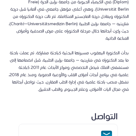
(Diplom) في الكيمياء الحيوية من جامعة برلين الحرة (Freie
Universität Berlin)، وهي أعلى مؤهل جامعي في ألمانيا قبل درجة
الدكتوراه ويعادل درجة الماجستير المتكاملة، ثم نالت درجة الدكتوراه من
شاريتيه – جامعة برلين الطبية (Charité–Universitätsmedizin Berlin)،
حيث ركزت أبحاثها خلال مرحلة الدكتوراه على مرض الصدفية وأمراض
المناعة الذاتية.
بدأت الدكتورة اليعقوب مسيرتها البحثية كباحثة مشاركة، ثم عملت باحثة
ما بعد الدكتوراه في شاريتيه – جامعة برلين الطبية، قبل انضمامها إلى
مستشفى الملك فيصل التخصصي ومركز الأبحاث عام 2011 كباحثة
علمية في برنامج أبحاث أمراض القلب والأوعية الدموية. ومنذ عام 2018،
تشغل منصب باحثة علمية في إدارة الطب المقارن، حيث تواصل أبحاثها
في مجال آليات الأمراض، وعلم الجينوم، والطب الدقيق.
التواصل