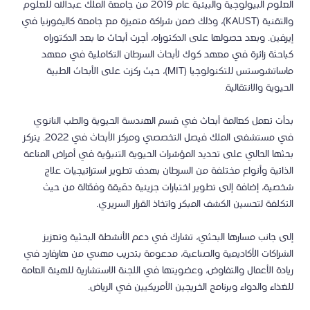
العلوم البيولوجية والبيئية عام 2019 من جامعة الملك عبدالله للعلوم
والتقنية (KAUST)، وذلك ضمن شراكة متميزة مع جامعة كاليفورنيا في
إيرفين. وبعد حصولها على الدكتوراه، أجرت أبحاث ما بعد الدكتوراه
كباحثة زائرة في معهد كوك لأبحاث السرطان التكاملية في معهد
ماساتشوستس للتكنولوجيا (MIT)، حيث ركزت على الأبحاث الطبية
الحيوية والانتقالية.
بدأت تعمل كعالمة أبحاث في قسم الهندسة الحيوية والطب النانوي
في مستشفى الملك فيصل التخصصي ومركز الأبحاث في 2022. يتركز
بحثها الحالي على تحديد المؤشرات الحيوية التنبؤية في أمراض المناعة
الذاتية وأنواع مختلفة من السرطان بهدف تطوير استراتيجيات علاج
شخصية، إضافة إلى تطوير اختبارات جزيئية دقيقة وفعّالة من حيث
التكلفة لتحسين الكشف المبكر واتخاذ القرار السريري.
إلى جانب مسارها البحثي، تشارك في دعم الأنشطة البحثية وتعزيز
الشراكات الأكاديمية والصناعية، مدعومة بتدريب مهني من هارفارد في
ريادة الأعمال والتفاوض، وعضويتها في اللجنة الاستشارية للهيئة العامة
للغذاء والدواء وبرنامج الخريجين الأمريكيين في الرياض.