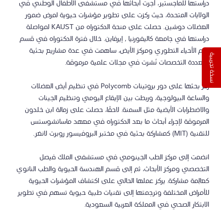
دراستها للماجستير، أجرت أبحاثها في مستشفى الأطفال الوطني في
الولايات المتحدة، حيث ركزت على تطوير مؤشرات حيوية لمرض ضمور
العضلات دوشين. حصلت على منحة الدكتوراه من KAUST لمواصلة
دراستها في جامعة كاليفورنيا , إيرفاين. خلال فترة الدكتوراه في قسم
علم الأحياء التطوري ومركز الأيض، ساهمت في عدة مشاريع بحثية
نسخة تجريبية
متعددة التخصصات نُشرت في مجلات علمية مرموقة.
ركز بحثها على دور بروتينات Polycomb في تنظيم أيض العضلات
والساعة البيولوجية، وربطت بين الإيقاع اليومي وتنظيم الجينات
والاضطرابات الأيضية مثل السمنة. لاحقًا، حصلت على زمالة ابن خلدون
المرموقة لإجراء أبحاث ما بعد الدكتوراه في معهد ماساتشوستس
للتقنية (MIT) كمشاركة بحثية في مختبر البروفيسور روبرت لانغر.
انضمت إلى مركز الطب الجينومي في مستشفى الملك فيصل
التخصصي ومركز الأبحاث، ثم إلى قسم الهندسة الحيوية والطب النانوي
كعالِمة مشاركة. يركز عملها الحالي على اكتشاف المؤشرات الحيوية
للأمراض المختلفة وترجمتها إلى تقنيات طبية حيوية تسهم في تطوير
الابتكار الصحي في المملكة العربية السعودية.