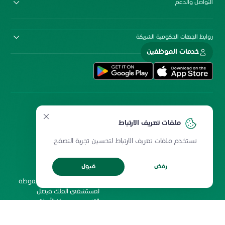
التواصل والدعم
روابط الجهات الحكومية الشريكة
خدمات الموظفين
ملفات تعريف الارتباط
نستخدم ملفات تعريف الارتباط لتحسين تجربة التصفح.
سياسة المشاركة الإلكترونية
سياسة الخصوصية
ميثاق المستخدمين
حقوق إعادة الطبع
رفض
قبول
شروط الاستخدام
2026 جميع الحقوق محفوظة
لمستشفى الملك فيصل
التخصصي ومركز الأبحاث