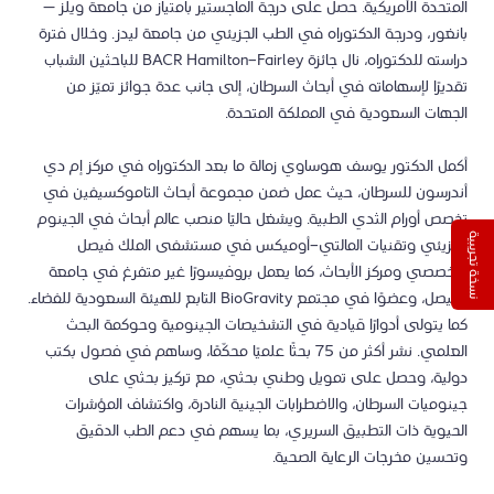
المتحدة الأمريكية. حصل على درجة الماجستير بامتياز من جامعة ويلز –
بانغور، ودرجة الدكتوراه في الطب الجزيئي من جامعة ليدز. وخلال فترة
دراسته للدكتوراه، نال جائزة BACR Hamilton-Fairley للباحثين الشباب
تقديرًا لإسهاماته في أبحاث السرطان، إلى جانب عدة جوائز تميّز من
الجهات السعودية في المملكة المتحدة.
أكمل الدكتور يوسف هوساوي زمالة ما بعد الدكتوراه في مركز إم دي
أندرسون للسرطان، حيث عمل ضمن مجموعة أبحاث التاموكسيفين في
تخصص أورام الثدي الطبية. ويشغل حاليًا منصب عالم أبحاث في الجينوم
نسخة تجريبية
الجزيئي وتقنيات المالتي-أوميكس في مستشفى الملك فيصل
التخصصي ومركز الأبحاث، كما يعمل بروفيسورًا غير متفرغ في جامعة
الفيصل، وعضوًا في مجتمع BioGravity التابع للهيئة السعودية للفضاء.
كما يتولى أدوارًا قيادية في التشخيصات الجينومية وحوكمة البحث
العلمي. نشر أكثر من 75 بحثًا علميًا محكّمًا، وساهم في فصول بكتب
دولية، وحصل على تمويل وطني بحثي، مع تركيز بحثي على
جينوميات السرطان، والاضطرابات الجينية النادرة، واكتشاف المؤشرات
الحيوية ذات التطبيق السريري، بما يسهم في دعم الطب الدقيق
وتحسين مخرجات الرعاية الصحية.