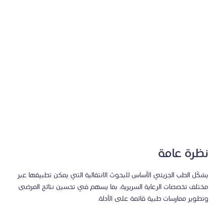
يركّز فريقنا البحثي على فهم الجوانب الجزيئية للأمراض الأيضية،
بما في ذلك السرطان، والكبد الدهني، وتليّف الكبد، بهدف دعم
تطوير حلول تشخيصية وعلاجية قائمة على أسس علمية دقيقة.
نظرة عامة
يشكّل الطب الجزيئي الأساس للبحوث الانتقالية التي يمكن تطبيقها عبر
مختلف تخصصات الرعاية السريرية، بما يسهم في تحسين نتائج المرضى
وتطوير ممارسات طبية قائمة على الأدلة.