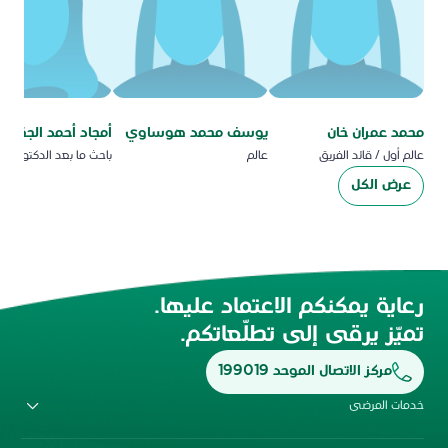
محمد عمران خان
يوسف محمد هوساوي
أمجاد أحمد الجقثم
عالم أول / قائد الفريق
عالم
باحث ما بعد الدكتوراه
عرض الكل
رعاية يمكنكم الاعتماد عليها.
تميّز يرقى إلى تطلّعاتكم.
مركز الاتصال الموحد 199019
خدمات المرضى