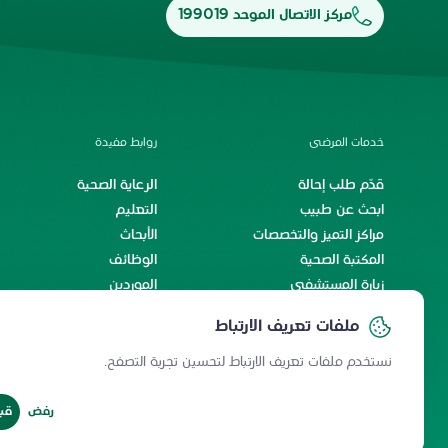
مركز الاتصال الموحد 199019
خدمات المرضى
روابط مفيدة
قدّم طلب إحالة
الرعاية الصحية
ابحث عن طبيب
التعليم
مراكز التميز والتخصصات
الأبحاث
المكتبة الصحية
الوظائف
زيارة المستشفى
الموردين
الخدمات الإلكترونية
اتفاقية مستوى الخدمة
ملفات تعريف الارتباط
رحلة المريض الدولي
رحلة الاستشفاء والسكينة
نستخدم ملفات تعريف الارتباط لتحسين تجربة التصفح.
رفض
قب