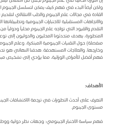
إن الثورة الحالية في علم الجينوم تجعل من الممكن ل
ولكن أيضاً البدء في فهم كيف يمكن لتسلسل الجينوم الم
القادة في مجالات علم الجينوم والطب الانتقالي لتقديم
والاتجاهات المستقبلية للاختبارات الجينومية وتطبيقاتها
التقدم والقيود التي تواجه علم الجينوم محلياً ودولياً من
المتطورة، يهدف متحدثونا المحليون والدوليون إلى توع
منفصلة) حول التقنيات الجينومية المبتكرة، وعلم الجي
وخارجها، والعلاجات المستهدفة. هدفنا النهائي هو تحس
فهم أفضل للأمراض الوراثية، مما يؤدي إلى تشخيص مبك
الأهداف:
التعرف على أحدث التطورات في ترجمة الاكتشافات الجين
مستوى الجينوم.
فهم سياسة الاختبار الجينومي: وجهات نظر دولية ووطني