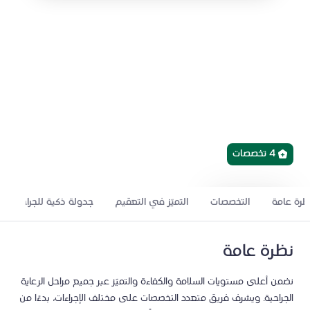
العناية المركزة والخدمات
المحيطة بالجراحة
نقدّم رعاية جراحية آمنة ومتكاملة عبر كافة مراحل الرحلة العلاجية،
من جدولة العمليات إلى إجراءات التعقيم والالتزام بمعايير الجودة.
4 تخصصات
ظرة عامة
التخصصات
التميّز في التعقيم
جدولة ذكية للجراحات
ابحث عن طبيب
طلب إحالة
نظرة عامة
نضمن أعلى مستويات السلامة والكفاءة والتميّز عبر جميع مراحل الرعاية
الجراحية. ويشرف فريق متعدد التخصصات على مختلف الإجراءات، بدءًا من