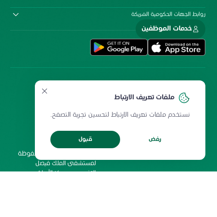
روابط الجهات الحكومية الشريكة
خدمات الموظفين
ملفات تعريف الارتباط
نستخدم ملفات تعريف الارتباط لتحسين تجربة التصفح.
سياسة المشاركة الإلكترونية
سياسة الخصوصية
ميثاق المستخدمين
حقوق إعادة الطبع
رفض
قبول
شروط الاستخدام
2026 جميع الحقوق محفوظة
لمستشفى الملك فيصل
التخصصي ومركز الأبحاث