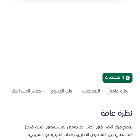
مركز التميّز في الطب
الجينومي
نُقدّم تشخيصات متطورة ورعاية تتمحور حول المريض مدعومةً
بأبحاث رائدة عالميًا لتحسين النتائج العلاجية للمصابين بالأمراض
الوراثية والاضطرابات الاستقلابية.
4 تخصصات
نظرة عامة
التخصصات
طب الجينوم
مختبر الطب الدقيق
ابحث عن طبيب
طلب إحالة
نظرة عامة
يجمع مركز التميز في الطب الجينومي بمستشفى الملك فيصل
التخصصي بين التشخيص الدقيق، والطب الجينومي السريري،