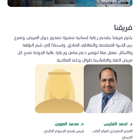
مقالات ذات صلة
فريقنا
يلتزم فريقنا بتقديم رعاية إنسانية متميزة تتمحور حول المريض، وتمزج
بين الخبرة المتقدمة والتعاطف الصادق. واستنادًا إلى قيم النزاهة
والابتكار، نعمل معًا لتوفير دعم شامل ورعاية عالية الجودة تمنح كل
مريض الثقة والطمأنينة طوال رحلته العلاجية.
د. احمد الفارس
د. محمد العوين
المدير التنفيذي لمركز الطب
رئيس قسم الجينوم الطبي
الجيني