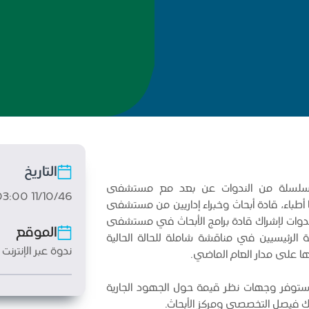
التاريخ
يم سلسلة من الندوات عن بعد مع مستشفى
11/10/46 03:00 م
Mass G)، والتي سيجريها أطباء، قادة أبحاث وخبراء إداريين من مستشفى
Mass G). صُممت هذه الندوات لإشراك قادة برامج الأبحاث في مستشفى
الموقع
الرئيسيين في مناقشة شاملة للحالة الحالية
ندوة عبر الإنترن
معها على مدار العام الماضي.
ستوفر وجهات نظر قيمة حول الجهود الجارية
لك فيصل التخصصي ومركز الأبحاث.