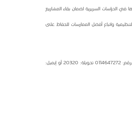
نها في الدراسات السريرية لضمان بقاء المشاريع
ة التنظيمية واتباع أفضل الممارسات للحفاظ على
، يرجى الاتصال بالقسم على الرقم: 0114647272 تحويلة: 20320 أو إيميل: