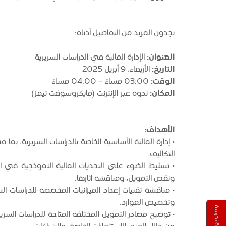
تجدون المزيد من التفاصيل أدناه:
العنوان:
الإدارة المالية في الدراسات السريرية
التاريخ:
الأربعاء، 9 أبريل 2025
الوقت:
03:00 مساءً - 04:00 مساءً
المكان:
ندوة عبر الإنترنت (مايكروسوفت تيمز)
الأهداف:
• إدارة المالية الأساسية الخاصة بالدراسات السريرية، بما ف
التكاليف.
• تسليط الضوء على التحديات المالية النموذجية في الد
ونقص التمويل، ومناقشة آثارها.
• مناقشة تقنيات إعداد الميزانيات المخصصة للدراسات الس
وتخصيص الموارد.
نسخة تجريبية
•
توضيح مصادر التمويل المختلفة المتاحة للدراسات السر