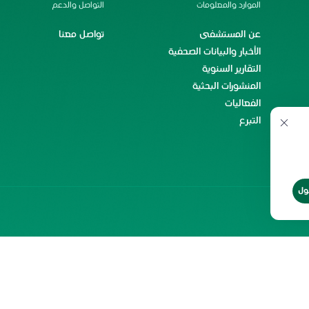
الموارد والمعلومات
التواصل والدعم
عن المستشفى
تواصل معنا
الأخبار والبيانات الصحفية
التقارير السنوية
المنشورات البحثية
الفعاليات
التبرع
ول
ن
حقوق إعادة الطبع
شروط الاستخدام
2026 جميع الحقوق محفوظة لمستشفى
الملك فيصل التخصصي ومركز الأبحاث