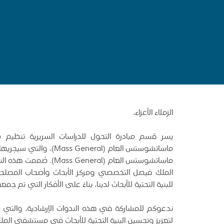
الزملاء الأعزاء،
يسر قسم مبادرة التحول للدراسات السريرية تنظ
ماساتشوستس العام (eneral
ماساتشوستس العام (eneral
الملك فيصل التخصصي ومركز الأبحاث وأصحاب المصلحة 
للبنية التحتية للأبحاث لدينا، بناءً على الأفكار التي تم ج
ندعوكم للمشاركة في هذه الندوات الإرشادية، والتي 
لتعزيز وتحسين البنية التحتية للأبحاث في مستشفى الم