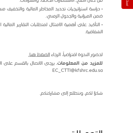
من خلال المنح، الاستثمارات الخاصة، والشراكات.
• دراسة استراتيجيات تحديد المخاطر المالية والتخفيف م
ضمن الميزانية والجدول الزمني.
• التأكيد على أهمية الامتثال لمتطلبات التقارير المالي
الشفافية.
لحضور الندوة افتراضياً، الرجاء
الضغط هنا.
للمزيد من المعلومات
EC_CTTI@kfshrc.edu.sa
شكرًا لكم، ونتطلع إلى مشاركتكم.