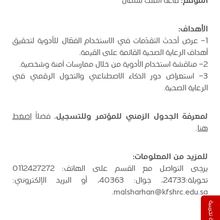
الموقع:
قاعة الملك سلمان
الأهداف:
1- عرض أحدث التقدّمات في الاستخدام الفعّال للأدوية لتحقيق
أهداف الرعاية الصحية القائمة على القيمة.
2- مناقشة استخدام الأدوية من خلال ممارسات آمنة وشخصية.
3- استعراض دور الذكاء الاصطناعي والتحول الرقمي في
الرعاية الصحية.
لمعرفة الجدول الزمني للمؤتمر وللتسجيل
، فضلاً
اضغط
هنا
.
للمزيد من المعلومات:
يرجى التواصل مع القسم على الهاتف: 0112427272
تحويلة:24733، جوال: 40363، أو البريد الإلكتروني:
malsharhan@kfshrc.edu.sa.
نسخة تجريبية