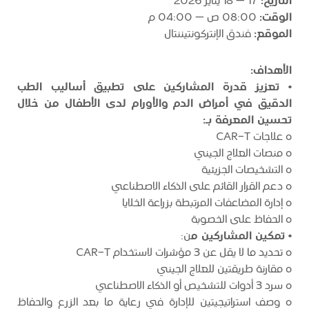
التاريخ:
17 – 18 يناير 2026
الوقت:
08:00 ص – 04:00 م
الموقع:
فندق الإنتركونتيننتال
الأهداف:
•
تعزيز قدرة المشاركين على تطبيق أساليب الطب
الدقيق في أمراض الدم والأورام لدى الأطفال من خلال
تحسين المعرفة بـ:
o علاجات CAR-T
o منصات العلاج الجيني
o التشخيصات الجزيئية
o دعم القرار القائم على الذكاء الاصطناعي
o إدارة المضاعفات المرتبطة بزراعة الخلايا
o الحفاظ على الخصوبة
•
تمكين المشاركين م
ن:
o تحديد ما لا يقل عن 3 مؤشرات لاستخدام CAR-T
o مقارنة طريقتين للعلاج الجيني
o سرد 3 أدوات للتشخيص أو الذكاء الاصطناعي
o وصف استراتيجيتين للإدارة في رعاية ما بعد الزرع والحفاظ