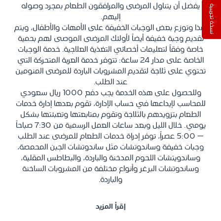
يفضل أن يتناول المرضى والمرافقون الطعام بمجرد وصوله
نسخة تجريبية
إليهم.
هذا وتوزع بعض الوجبات الخفيفة على الأمهات والأطفال، ويتم
تقديم وجبة خفيفة أيضاً لأولئك المرضى الموصى لهم بحمية
خاصة وفقاً لتعليمات أخصائي التغذية العلاجية. خدمة الوجبات
الخاصة على مدار 24 ساعة: تتوفر خدمة العربة المتحركة التي
تحتوي على ثلاجة لتقديم المشروبات الباردة للمرضى المنومين
عند الطلب.
وللحصول على هذه الخدمة يجب دفع 1000 ريال سعودي
للمحاسب لإيداعها في حساب الإدارة، تقوم بعدها إدارة خدمات
الطعام بتزويدهم بالثلاجة وتقوم بمتابعتها وتعبئتها بشكل
يومي. خلال الليل وبعد ساعات العمل الرسمية من 7:30 صباحاً
– 5:00 عصراً، توفر إدراة خدمات الطعام للمرضى عند الطلب
وجبات خفيفة وساندوتشات مثل ساندوتشات الجبن المحمصة،
وساندويتشات اللحوم المدخنة والباردة، والبطاطس المقلية،
وساندوتشات البرغر وأنواع مختلفة من المشروبات الساخنة
والباردة.
إقرأ المزيد