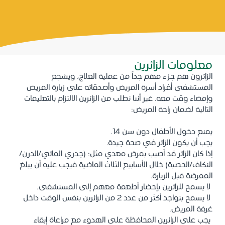
معلومات الزائرين
الزائرون هم جزء مهم جداً من عملية العلاج، ويشجع
المستشفى أفراد أسرة المريض وأصدقائه على زيارة المريض
وإمضاء وقت معه. غير أننا نطلب من الزائرين الالتزام بالتعليمات
التالية لضمان راحة المريض:
يمنع دخول الأطفال دون سن 14.
يجب أن يكون الزائر في صحة جيدة.
إذا كان الزائر قد أصيب بمرض معدي مثل: (جدري المائي/الدرن/
النكاف/الحصبة) خلال الأسابيع الثلاث الماضية فيجب عليه أن يبلغ
الممرضة قبل الزيارة.
لا يسمح للزائرين بإحضار أطعمة معهم إلى المستشفى.
لا يسمح بتواجد أكثر من عدد 2 من الزائرين بنفس الوقت داخل
غرفة المريض.
يجب على الزائرين المحافظة على الهدوء مع مراعاة إبقاء