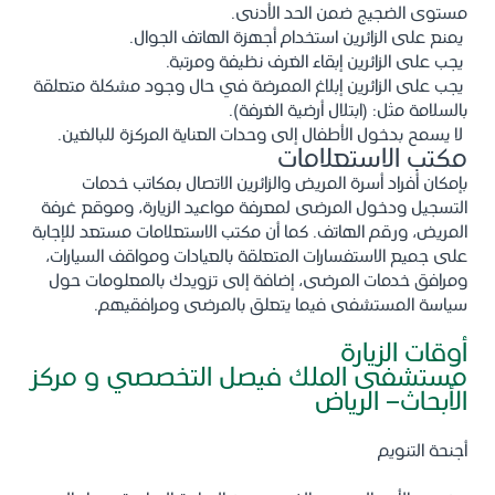
مستوى الضجيج ضمن الحد الأدنى.
يمنع على الزائرين استخدام أجهزة الهاتف الجوال.
يجب على الزائرين إبقاء الغرف نظيفة ومرتبة.
يجب على الزائرين إبلاغ الممرضة في حال وجود مشكلة متعلقة
بالسلامة مثل: (ابتلال أرضية الغرفة).
لا يسمح بدخول الأطفال إلى وحدات العناية المركزة للبالغين.
مكتب الاستعلامات
بإمكان أفراد أسرة المريض والزائرين الاتصال بمكاتب خدمات
التسجيل ودخول المرضى لمعرفة مواعيد الزيارة، وموقع غرفة
المريض، ورقم الهاتف. كما أن مكتب الاستعلامات مستعد للإجابة
على جميع الاستفسارات المتعلقة بالعيادات ومواقف السيارات،
ومرافق خدمات المرضى، إضافة إلى تزويدك بالمعلومات حول
سياسة المستشفى فيما يتعلق بالمرضى ومرافقيهم.
أوقات الزيارة
مستشفى الملك فيصل التخصصي و مركز
الأبحاث- الرياض
أجنحة التنويم