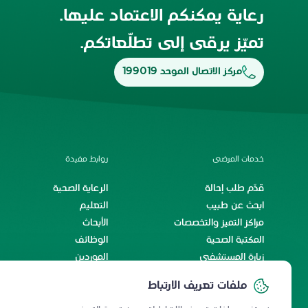
رعاية يمكنكم الاعتماد عليها.
تميّز يرقى إلى تطلّعاتكم.
مركز الاتصال الموحد 199019
خدمات المرضى
روابط مفيدة
قدّم طلب إحالة
الرعاية الصحية
ابحث عن طبيب
التعليم
مراكز التميز والتخصصات
الأبحاث
المكتبة الصحية
الوظائف
زيارة المستشفى
الموردين
الخدمات الإلكترونية
اتفاقية مستوى الخدمة
ملفات تعريف الارتباط
رحلة المريض الدولي