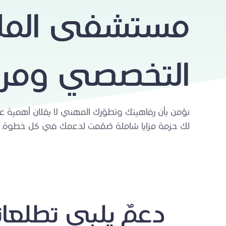
مستشفى المل
التخصصي ومركز
نؤمن بأن رفاهيتك وتطوّرك المهني لا يقلان أهمية عن 
لك حزمة مزايا شاملة صُمّمت لدعمك في كل خطوة.
دعمٌ يلبي تطلعا