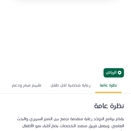
مركز اضطرابات طيف
التوحّد
نقدّم حلولاً متكاملة لتشخيص وعلاج طيف التوحد، ندمج فيها بين
التدخلات السلوكية القائمة على الأدلة وأحدث الأبحاث الجينية،
لدعم نمو الطفل وفق احتياجاته الفردية.
الرياض
نظرة عامة
رعاية شخصية لكل طفل
تقييم مبكر ودعم طويل 
ابحث عن طبيب
إحالة مريض
نظرة عامة
يقدّم برنامج التوحّد رعاية متقدمة تجمع بين التميّز السريري والبحث
العلمي. ويعمل فريق متعدد التخصصات يضمّ أطباء نمو الأطفال