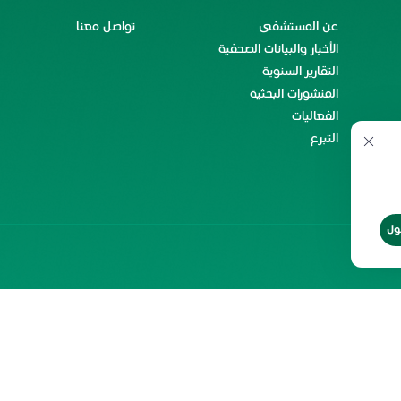
عن المستشفى
تواصل معنا
الأخبار والبيانات الصحفية
التقارير السنوية
المنشورات البحثية
الفعاليات
التبرع
ول
ن
حقوق إعادة الطبع
شروط الاستخدام
2026 جميع الحقوق محفوظة لمستشفى
الملك فيصل التخصصي ومركز الأبحاث