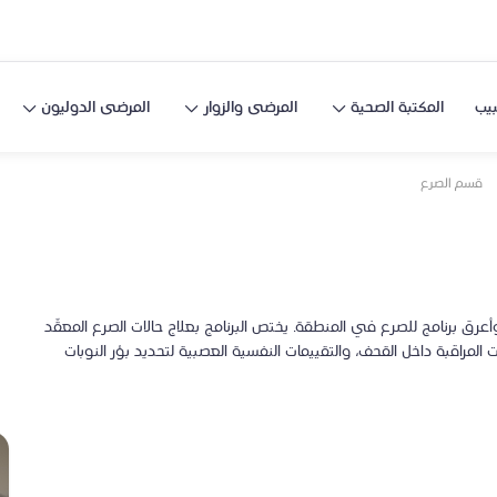
يب
المكتبة الصحية
المرضى والزوار
المرضى الدوليون
قسم الصرع
متد لأكثر من 30 عامًا، ويُعد أكبر وأعرق برنامج للصرع في المنطقة. يختص البرنامج بعلاج حالات الصرع المعقّد
 المراقبة داخل القحف، والتقييمات النفسية العصبية لتحديد بؤر النوبات