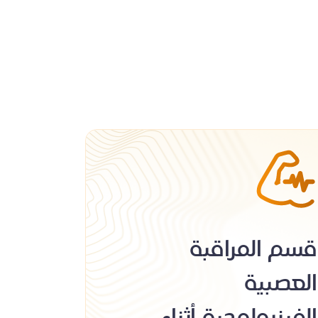
قسم المراقبة
العصبية