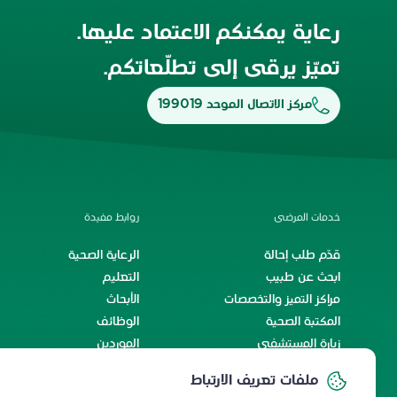
رعاية يمكنكم الاعتماد عليها.
تميّز يرقى إلى تطلّعاتكم.
مركز الاتصال الموحد 199019
خدمات المرضى
روابط مفيدة
قدّم طلب إحالة
الرعاية الصحية
ابحث عن طبيب
التعليم
مراكز التميز والتخصصات
الأبحاث
المكتبة الصحية
الوظائف
زيارة المستشفى
الموردين
الخدمات الإلكترونية
اتفاقية مستوى الخدمة
ملفات تعريف الارتباط
رحلة المريض الدولي