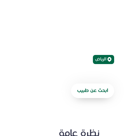
وإعادة التأهيل
نحن أول مركز رائد في الشرق الأوسط يقدّم برنامجًا متكا
ويوفّر رعاية متخصصة للمرضى المصابين بالفشل المعو
الرياض
ابحث عن طبيب
إحالة مريض
نظرة عامة