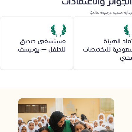
الجوائز والاعتمادات
رعاية صحية مرموقة عالميًا.
ماد الهيئة
مستشفى صديق
عودية للتخصصات
للطفل – يونيسف
صحي