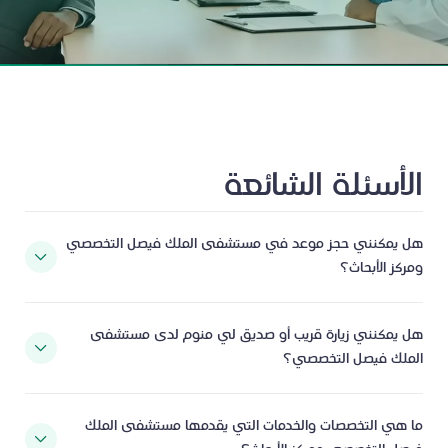
الأسئلة الشائعة
هل يمكنني حجز موعد في مستشفى الملك فيصل التخصصي
ومركز الأبحاث؟
هل يمكنني زيارة قريب أو صديق لي منوم لدى مستشفى
يمكن للمرضى الذين لديهم ملف طبي فعال في مستشفى الملك فيصل
الملك فيصل التخصصي؟
التخصصي طلب حجز موعد من خلال الاتصال على رقم المستشفى
الموحد 199019.
ما هي التخصصات والخدمات التي يقدمها مستشفى الملك
يدرك مستشفى الملك فيصل التخصصي ومركز الأبحاث أهمية زيارة
نوفّر خيارات حجز مواعيد طب العائلة وبعض العيادات الافتراضية إلكترونيًا