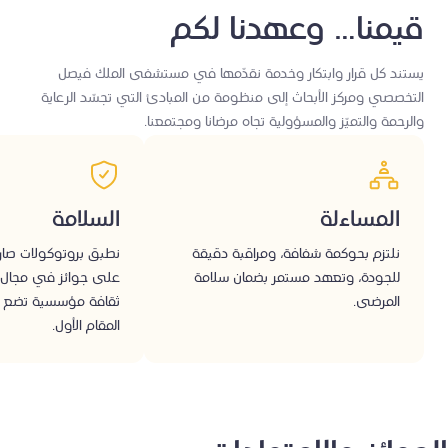
قيمنا… وعهدنا لكم
يستند كل قرار وابتكار وخدمة نقدّمها في مستشفى الملك فيصل
التخصصي ومركز الأبحاث إلى منظومة من المبادئ التي تجسّد الرعاية
والرحمة والتميّز والمسؤولية تجاه مرضانا ومجتمعنا.
المساءلة
السلامة
نلتزم بحوكمة شفافة، ومراقبة دقيقة
نطبق بروتوكولات صارم
للجودة، وتعهد مستمر بضمان سلامة
على جوائز في مجال ا
المرضى.
ثقافة مؤسسية تضع ح
المقام الأول.