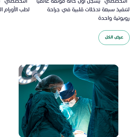
"التخصصي" يسجل أول حالة موثقة عالميًا
"التخصصي" يط
لتنفيذ سبعة تدخلات قلبية في جراحة
لطب الأورام ال
روبوتية واحدة
عرض الكل