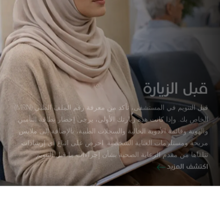
قبل الزيارة
قبل التنويم في المستشفى، تأكد من معرفة رقم الملف الطبي (MRN)
الخاص بك. وإذا كانت هذه زيارتك الأولى، يرجى إحضار بطاقة التأمين
والهوية وقائمة الأدوية الحالية والسجلات الطبية، بالإضافة إلى ملابس
مريحة ومستلزمات العناية الشخصية. احرص على اتباع أي إرشادات
تتلقاها من مقدم الرعاية الصحية بشأن إجراءات ما قبل التنويم.
اكتشف المزيد