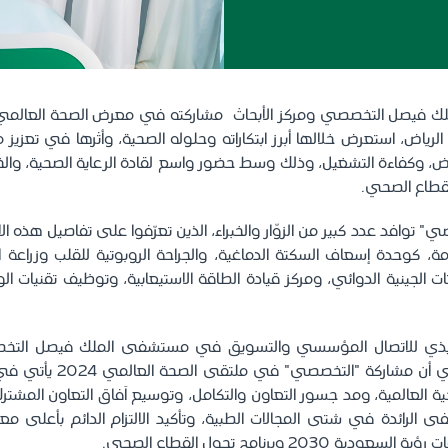
لرياض، استعرض خلالها أبرز ابتكاراته وحلوله الصحية، وأثرها في تعزيز 
يض، وكفاءة التشغيل، وذلك وسط حضور واسع لقادة الرعاية الصحية، والخبر
القطاع الصحي.
 توافد عدد كبير من الزوّار والخبراء، الذين تعرّفوا على تفاصيل هذه ال
مة، كوحدة إسعاف السكتة الدماغية، والجراحة الروبوتية للقلب وزراعة الأع
رثات الجينية الدوائي، ومركز قيادة الطاقة الاستيعابية، وتوظيف تقنيات 
فيذي للاتصال المؤسسي والتسويق في مستشفى الملك فيصل التخص
مهند عبد الله قاضي أن مشاركة 
 العالمية، ومد جسور التعاون والتكامل، وتوسيع آفاق التعاون المشتر
الرائدة في شتى المجالات الطبية، وتأكيد الالتزام الدائم بأعلى معايير
2030 وبرنامج تحول القطاع الصحي.