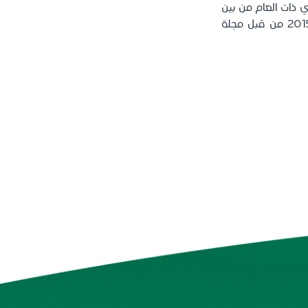
 (Finance Brand) لعام 2024، كما صُنف في ذات العام من بين
أفضل 250 مستشفى في العالم وإدراجه ضمن قائمة أفضل المستشفيات الذكية لعام 2015 من قبل مجلة