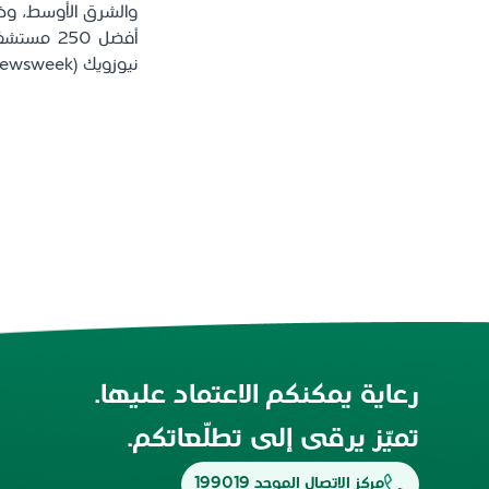
نيوزويك (Newsweek).
رعاية يمكنكم الاعتماد عليها.
تميّز يرقى إلى تطلّعاتكم.
مركز الاتصال الموحد 199019