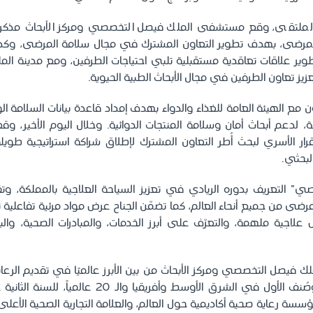
لملتقى، وقع مستشفى الملك فيصل التخصصي ومركز الأبحاث مذكرة
مرضى، بهدف تطوير التعاون المشترك في مجال سلامة المرضى، وكذلك
ير علاقات تعاقدية مستقبلية تلبي احتياجات الطرفين، ومع مدينة المل
زيز تعاون الطرفين في مجال الأبحاث الطبية الحيوية.
ون مع الهيئة العامة للغذاء والدواء بهدف إمداد قاعدة بيانات السلامة ا
ازمة، لدعم أبحاث أمان وسلامة المنتجات الدوائية. وخلال اليوم الأخير،
ار الأسري لبحث أُطر التعاون المشترك لإطلاق شراكة استراتيجية طويل
لبحثي.
صي" التعريف بدوره الريادي في تعزيز السياحة العلاجية بالمملكة، وت
رضى من جميع أنحاء العالم، كما تضمّن الجناح عرض مواد مرئية تفاعلية نق
لاجية ملهمة، والتعرّف على أبرز الخدمات، والمبادرات الصحية، والبر
 فيصل التخصصي ومركز الأبحاث من بين الأبرز عالميًا في تقديم الرعا
ورائدًا في الابتكار، وصُنف الأول في الشرق الأوسط وأفريق
مة أفضل 250 مؤسسة رعاية صحية أكاديمية حول العالم، والعلامة التجارية الصحية ا