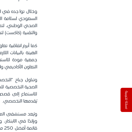
وخلال تواجده في ا
السعودي لسلامة ال
الصحي الوطني، لتطو
والتقنية (كاكست) لتع
كما أبرم اتفاقية تعا
الهيئة بالبيانات الل
جمعية مودة للاستقر
التعاون الأكاديمي وا
وتناول جناح "التخص
الصحية التخصصية للم
نسخة تجريبية
للاستماع إلى قصص ع
يُقدمها التخصصي.
ويُعد مستشفى الملك
قائ