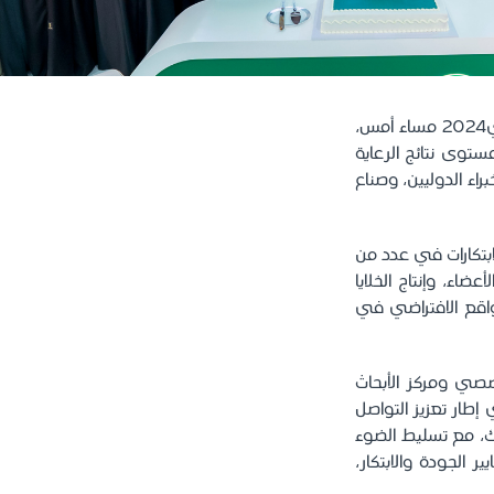
ختتم مستشفى الملك فيصل التخصصي ومركز الأبحاث مشاركته في معرض الصحة العالمي2024 مساء أمس،
مستوى نتائج الرعاية
اء الدوليين، وصناع
ابتكارات في عدد من
ضاء، وإنتاج الخلايا
الواقع الافتراضي في
صي ومركز الأبحاث
"التخصصي" في ملتقى الصحة العالمي 2024 يأتي في إطار تعزيز التواصل
ك، مع تسليط الضوء
 الجودة والابتكار،