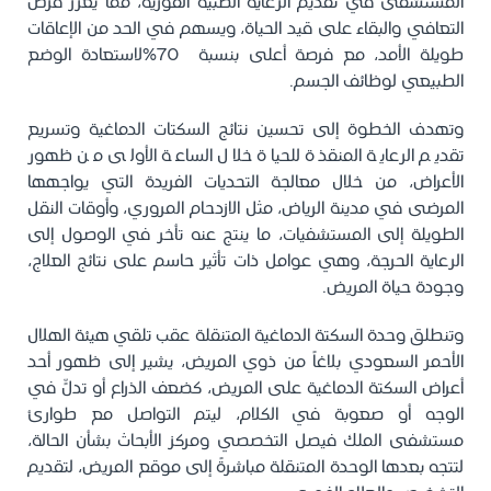
المستشفى في تقديم الرعاية الطبية الفورية، مما يعزز فرص
التعافي والبقاء على قيد الحياة، ويسهم في الحد من الإعاقات
طويلة الأمد، مع فرصة أعلى بنسبة 70%لاستعادة الوضع
الطبيعي لوظائف الجسم.
وتهدف الخطوة إلى تحسين نتائج السكتات الدماغية وتسريع
تقديم الرعاية المنقذة للحياة خلال الساعة الأولى من ظهور
الأعراض، من خلال معالجة التحديات الفريدة التي يواجهها
المرضى في مدينة الرياض، مثل الازدحام المروري، وأوقات النقل
الطويلة إلى المستشفيات، ما ينتج عنه تأخر في الوصول إلى
الرعاية الحرجة، وهي عوامل ذات تأثير حاسم على نتائج العلاج،
وجودة حياة المريض.
وتنطلق وحدة السكتة الدماغية المتنقلة عقب تلقي هيئة الهلال
الأحمر السعودي بلاغاً من ذوي المريض، يشير إلى ظهور أحد
أعراض السكتة الدماغية على المريض، كضعف الذراع أو تدلٍّ في
الوجه أو صعوبة في الكلام، ليتم التواصل مع طوارئ
مستشفى الملك فيصل التخصصي ومركز الأبحاث بشأن الحالة،
لتتجه بعدها الوحدة المتنقلة مباشرةً إلى موقع المريض، لتقديم