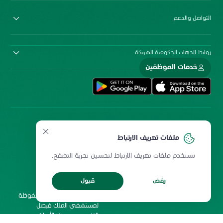
التواصل والدعم
روابط الجهات الحكومية الشريكة
خدمات الموظفين
ملفات تعريف الارتباط
نستخدم ملفات تعريف الارتباط لتحسين تجربة التصفح.
سياسة المشاركة الإلكترونية
سياسة الخصوصية
ميثاق المستخدمين
حقوق إعادة الطبع
رفض
قبول
شروط الاستخدام
2026 جميع الحقوق محفوظة
لمستشفى الملك فيصل
التخصصي ومركز الأبحاث