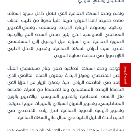
التشخيص والعلاج الفوري.
وتضم وحدة السكتة الدماغية التي تنتقل داخل سيارة إسعاف
معدة خصيصا لهذا الغرض؛ فريقاً طبياً مكوناً من طبيب أعصاب
وعائية، وممرضة الرعاية الحرجة، ومسعف، وتقني التصوير
المقطعي المحوسب، الذي يتيح فحص أنسجة المخ والأوعية
الدموية الدماغية في السيارة قبل الوصول إلى المستشفى
لتحديد سبب أعراض السكتة الدماغية، وتقديم التدخل الطبي
اللازم فوراً في منطقة معاينة المريض.
وتتواجد وحدة السكتة الدماغية ضمن جناح مستشفى الملك
نسخة تجريبية
فيصل التخصصي ومركز الأبحاث بمعرض الصحة العالمي الذي
ينعقد في العاصمة الرياض، حيث يتمكن الزوار من المزايا التي
تقدمها الوحدة للمستفيدين وما تتضمنها من تقنيات متقدمة
مثل الأشعة المقطعية والتصوير المحوسب، والتصوير بالرنين
المغناطيسي، وتصوير الشريان السباتي بالموجات فوق الصوتية،
وتصوير الأوعية الدموية الدماغية تعزز ريادة التخصصي في
تقديم أحدث الحلول الطبية في مجال علاج السكتة الدماغية.
يُشار إلى أن السكتة الدماغية إحدى التحديات الصحية العالمية، كما