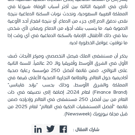
تأتي في المرتبة الثالثة بين أكثر أسباب الوفاة شيوعًا في
المملكة العربية السعودية، وتحدث نوبات السكتة الدماغية نتيجة
نقص تدفق الدم إلى جزء من الدماغ، أو نتيجة انفجار أحد الأوعية
الدموية فيه، ما يتسبب بتلف أجزاء من الدماغ. ويمكن لأي شخص
بما في ذلك الأطفال، الإصابة بالسكتة الدماغية في أي وقت إذا
ما توافرت عوامل الخطورة لديه.
يذكر أن مستشفى الملك فيصل التخصصي ومركز الأبحاث صُنف
الأول في الشرق الأوسط وأفريقيا والـ 20 عالمياً، للسنة الثانية
على التوالي، ضمن قائمة أفضل 250 مؤسسة رعاية صحية
أكاديمية حول العالم، والعلامة التجارية الصحية الأعلى قيمة في
المملكة والشرق الأوسط، وذلك بحسب "براند فاينانس"
(Finance Brand) لعام 2024، إضافة إلى تصنيفه في ذات
العام من بين أفضل 250 مستشفى في العالم وإدراجه ضمن
قائمة "أفضل المستشفيات الذكية في العالم" لعام 2025 من
قبل مجلة نيوزويك (Newsweek).
شارك المقال :