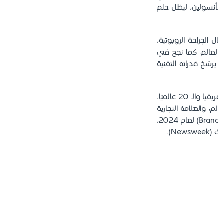
للأنسولين، ليظل حلم
جراحة الروبوتية،
لعالم، كما نجح في
 يرسّخ قدراته التقنية
يُذكر أن مستشفى الملك فيصل التخصصي ومركز الأبحاث صُنف الأول في الشرق الأوسط وأفريقيا والـ 20 عالميًا،
مية حول العالم، والعلامة التجارية
الصحية الأعلى قيمة في المملكة والشرق الأوسط، وذلك بحسب "براند فاينانس" (Brand Finance) لعام 2024،