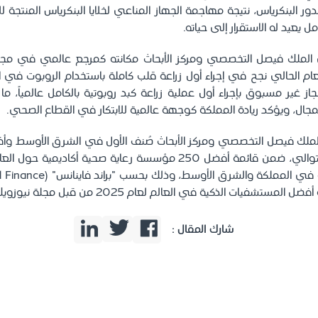
لدور البنكرياس، نتيجة مهاجمة الجهاز المناعي لخلايا البنكرياس المنتجة 
مل يعيد له الاستقرار إلى حياته.
لملك فيصل التخصصي ومركز الأبحاث مكانته كمرجع عالمي في مجال ال
م الحالي نجح في إجراء أول زراعة قلب كاملة باستخدام الروبوت في ا
حقيق إنجاز غير مسبوق بإجراء أول عملية زراعة كبد روبوتية بالكامل عالمياً، ما
مجال، ويؤكد ريادة المملكة كوجهة عالمية للابتكار في القطاع الصحي.
للسنة الثانية على التوالي، ضمن قائمة أفضل 250 مؤسسة رعاية صحية أكادي
فيات الذكية في العالم لعام 2025 من قبل مجلة نيوزويك (Newsweek).
شارك المقال :