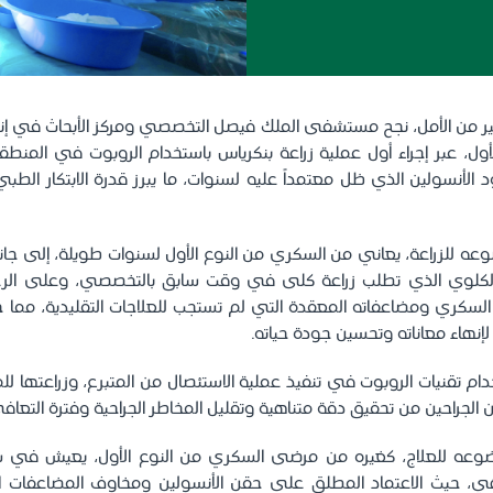
 من الأمل، نجح مستشفى الملك فيصل التخصصي ومركز الأبحاث في إن
أول، عبر إجراء أول عملية زراعة بنكرياس باستخدام الروبوت في المنط
 الأنسولين الذي ظل معتمداً عليه لسنوات، ما يبرز قدرة الابتكار ال
عه للزراعة، يعاني من السكري من النوع الأول لسنوات طويلة، إلى ج
كلوي الذي تطلب زراعة كلى في وقت سابق بالتخصصي، وعلى الرغم 
السكري ومضاعفاته المعقدة التي لم تستجب للعلاجات التقليدية، مما ج
 لإنهاء معاناته وتحسين جودة حياته.
خدام تقنيات الروبوت في تنفيذ عملية الاستئصال من المتبرع، وزراعتها 
الجراحين من تحقيق دقة متناهية وتقليل المخاطر الجراحية وفترة التعاف
وعه للعلاج، كغيره من مرضى السكري من النوع الأول، يعيش في س
تهي، حيث الاعتماد المطلق على حقن الأنسولين ومخاوف المضاعفات 