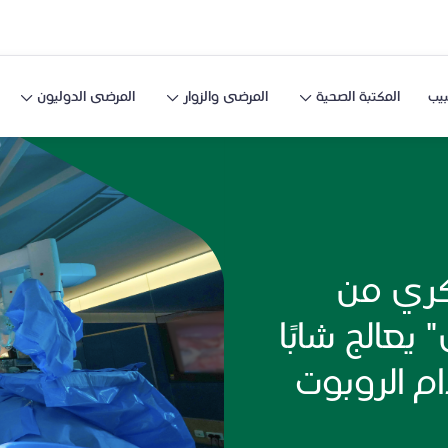
يب
المكتبة الصحية
المرضى والزوار
المرضى الدوليون
كري من
يعالج شابًا
ام الروبوت