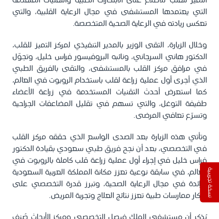
التميز للقلب للاطلاع على الابتكارات الطبية والتقنيات المتقدمة
التي يعتمدها المستشفى في مجال الرعاية القلبية، والتي
تعكس ريادته في الرعاية الصحية المتخصصة.
وخلال الزيارة، التقى الوزير بالمدير التنفيذي لمركز التميز للقلب،
الدكتور هاني السرجاني، ونائبه البروفيسور فراس خليل، وتجوّل
في مرافق مركز القلب بالمستشفى، والتقى بالفريق الطبي
الذي أجرى أول عملية زراعة لقلب باستخدام الروبوت في العالم،
كما استعرض أحدث التقنيات المستخدمة في زراعة الأعضاء
طفيفة التوغل، والتي تسهم في تقليل المضاعفات الجراحية
وتسرّع تعافي المرضى.
وتأتي هذه الزيارة بعد الصدى الواسع الذي حققه مركز القلب
في التخصصي، بعد أن نجح فريق طبي سعودي بقيادة الدكتور
فراس خليل في إجراء أول عملية زراعة قلب كاملة بالروبوت في
العالم، في سابقة نوعية تعزز مكانة المملكة العربية السعودية
نسخة تجريبية
كرائدة في مجال الرعاية الصحية، وتبرز قدرة التخصصي على
ابتكار ممارسات طبية تعزز نتائج العلاج وتجربة المريض.
يُذكر أن مستشفى الملك فيصل التخصصي ومركز الأبحاث صُنف