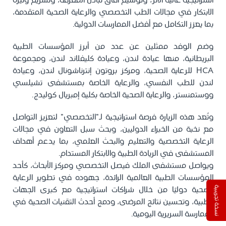
استراتيجية عالية الأثر، وتوسيع آفاق تبادل المعرفة، وتسريع وتيرة
الابتكار في مجالات الطب التخصصي والرعاية الصحية المتقدمة،
بما يعزز التكامل مع أفضل الممارسات الدولية.
وضم الوفد ممثلين عن عدد من أبرز المؤسسات الطبية
البريطانية، منها عيادة لندن، وعيادة كليفلاند لندن، ومجموعة
HCA للرعاية الصحية، ومركز بروتون إنترناشونال لندن، وعيادة
لندن للطب النفسي، والرعاية الخاصة بمستشفى تشيلسي
ووستمنستر، والرعاية الصحية الخاصة بكلية إمبريال كوليدج.
وتُعد هذه الزيارة فرصة استراتيجية لـ"التخصصي" لتعزيز التواصل
مع نخبة من الخبراء الدوليين، وبحث سبل التعاون في مجالات
الرعاية التخصصية والتعليم والبحث العلمي، بما يدعم أهداف
المستشفى في الريادة الطبية والابتكار المستدام.
ويواصل مستشفى الملك فيصل التخصصي ومركز الأبحاث، كأحد
المؤسسات الطبية العالمية الرائدة، جهوده في تطوير الرعاية
الصحية دوليًا من خلال شراكات استراتيجية مع كبرى الجهات
نسخة تجريبية
الطبية، وتحسين نتائج المرضى، ودمج أحدث التقنيات الصحية في
الممارسة السريرية اليومية.