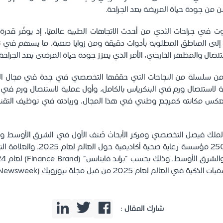
ن من جودة حياة المريضة بعد الجراحة.
وت في جراحات الثدي من أحدث الاتجاهات الطبية عالميًا، إذ يوفّر قدرة
 إلى المناطق المطلوبة بأدوات دقيقة ومن زوايا صعبة، ما يسهم في تحقيق
تئصال والمظهر الخارجي، الأمر الذي يعزز جودة حياة المرضى بعد الجراحة.
ضمن سلسلة من النجاحات التي حققها التخصصي في جدة في مجال الجر
لية لاستئصال ورم في البنكرياس بالكامل، وأول عملية لاستئصال ورم في
(TAMIS)، ما يعكس مكانته كمرجع وطني في هذا المجال، وريادته في توظيف التق
ضمن قائمة أفضل 250 مؤسسة رعاية صحية أك
لعالم لعام 2025 من قبل مجلة نيوزويك (Newsweek).
شارك المقال :