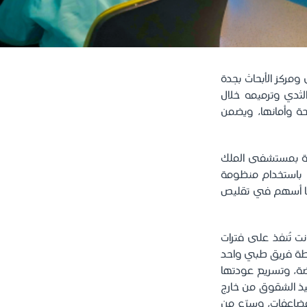
مركز الأبحاث بجدة
الثدي وترميمه خلال
حة وأمانها، ويضمن
يمية بمستشفى الملك
، باستخدام منظومة
 ما أسهم في تقليص
نت تُنفذ على فترات
سطة فريق طبي واحد
ضة، وتسريع عودتها
فيذ الشقوق من خارج
مضاعفات، وسرّع من