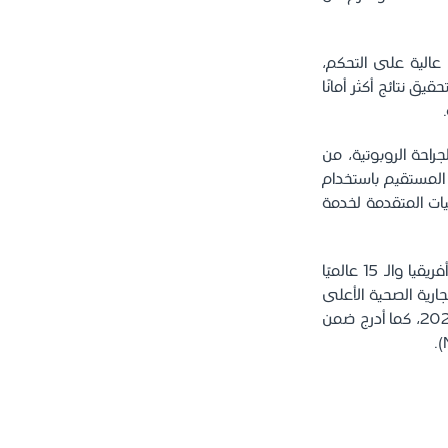
 عالية على التحكم،
 نتائج أكثر أمانًا
احة الروبوتية، من
 المستقيم باستخدام
نيات المتقدمة لخدمة
يُذكر أن مستشفى الملك فيصل التخصصي ومركز الأبحاث صُنف الأول في الشرق الأوسط وأفريقيا والـ 15 عالميًا
اديمية حول العالم لعام 2025، والعلامة التجارية الصحية الأعلى
قيمة في المملكة والشرق الأوسط، وذلك بحسب “براند فاينانس” (Finance Brand) لعام 2024، كما أدرج ضمن