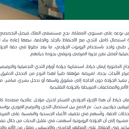
ل من نوعه على مستوى المملكة، نجح مستشفى الملك فيصل التخصصي و
استئصال كامل للثدي مع الاحتفاظ بالجلد والحلمة، تبعها إعادة بناء 
طبي واحد باستخدام الروبوت الجراحي، ما يعد تطورًا في دقة الجرا
 تجميلية أفضل تعزز تجربة المرضى وترتقي بجودة حياتهم.
جاح الدكتورة إيمان خياط، استشارية جراحة أورام الثدي التجميلية والترم
 الأبحاث بجدة، لمريضة مؤهلة طبياً لهذا النوع من التدخل الدقيق
ح تنفيذ الجراحة دون الحاجة إلى شقوق واسعة أو تدخل بشري مباشر،
الألم والمضاعفات المرتبطة بالجراحة التقليدية.
ان خياط أن هذا الإجراء الجراحي المبتكر اختزل مراحل علاجية متعددة كا
يقين جراحيين حيث تم الدمج بين استئصال الثدي والترميم الفوري بوا
تدخلات لاحقة، وأسهم في تخفيف الأعباء الجسدية والنفسية على المري
، مشيرة إلى أن الجراحة الروبوتية أسهمت في تقليل الندبات من خلال تن
اعد في الحفاظ على المظهر الخارجي والإحساس، وقلل من الألم وال