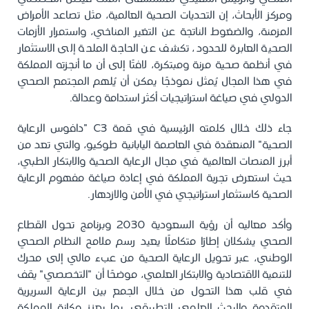
ومركز الأبحاث، إن التحديات الصحية العالمية، مثل تصاعد الأمراض
المزمنة، والضغوط الناتجة عن التغير المناخي، واستمرار الأزمات
الصحية العابرة للحدود، تكشف عن الحاجة الملحة إلى الاستثمار
في أنظمة صحية مرنة ومبتكرة، لافتًا إلى أن ما أنجزته المملكة
في هذا المجال يُمثل نموذجًا يمكن أن يُلهم المجتمع الصحي
الدولي في صياغة استراتيجيات أكثر استدامة وعدالة.
جاء ذلك خلال كلمته الرئيسية في قمة C3 "دافوس الرعاية
الصحية" المنعقدة في العاصمة اليابانية طوكيو، والتي تعد من
أبرز المنصات العالمية في مجال الرعاية الصحية والابتكار الطبي،
حيث استعرض تجربة المملكة في إعادة صياغة مفهوم الرعاية
الصحية كاستثمار استراتيجي في الأمن والازدهار.
وأكد معاليه أن رؤية السعودية 2030 وبرنامج تحول القطاع
الصحي يشكلان إطارًا متكاملًا يعيد رسم ملامح النظام الصحي
الوطني، عبر تحويل الرعاية الصحية من عبء مالي إلى محرك
للتنمية الاقتصادية والابتكار العلمي، موضحًا أن "التخصصي" يقف
في قلب هذا التحول من خلال الجمع بين الرعاية السريرية
المتقدمة والبحث العلمي التطبيقي، بما يعزز مكانة المملكة