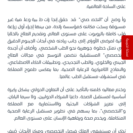
على الساحة العالمية.
وأوضح أن "التخصصي" قد حقق إنجازات طبية وعلمية غير
مسبوقة رسخت مكانته كمؤسسة رائدة، من بينها إجراء أول زراعة
قلب كاملة بالروبوت على مستوى العالم، وتقديم العلاج بالخلايا
التائية لمرضى الأورام، إلى جانب ريادته في أبحاث الجينوم الدقيق
نسخة تجريبية
التي تمثل خطوة جوهرية نحو الطب الشخصي. وأضاف أن أجندة
"التخصصي" المستقبلية تتضمن التوسع في مجالات العلاج
الجيني والخلوي، والطب التجديدي، وتطبيقات الذكاء الاصطناعي،
والنماذج اللامركزية للرعاية الصحية، بما يعكس طموح المملكة
في استشراف مستقبل الطب عالميًا.
وختم معاليه كلمته بالتأكيد على أن التعاون الدولي يشكل ركيزة
أساسية لمستقبل الصحة، داعيًا الشركاء الدوليين، ولا سيما اليابان،
إلى تعزيز الشراكات البحثية والاستثمارية مع المملكة
و"التخصصي"، بما يسهم في تطوير مستقبل الرعاية الصحية
المتكاملة، ويخدم صحة ورفاهية الإنسان على مستوى العالم.
يُذكر أن مستشفى الملك فيصل التخصصي ومركز الأبحاث صُنف