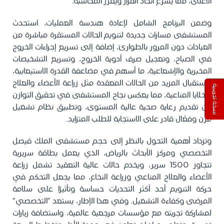
الأعلى، مما يسرّع اتخاذ القرار ويعزز المحاسبة.
وضمن البرنامج الشامل لإعادة هندسة العمليات، استحدث
المستشفى مسارات جديدة لتنويم الحالات المستقرة مباشرة من
العيادات دون المرور بالطوارئ، إضافة إلى تسريع إجراءات الخروج
في الصباح، وتعجيل صرف أدوية الخروج، وتسريع التشخيصات
المخبرية والإشعاعية، ما أسهم في مضاعفة القدرة الاستيعابية،
واستقبال المزيد من الحالات المعقدة مثل زراعة الأعضاء والعلاج
نسخة تجريبية
بالخلايا المناعية، مما يعكس نجاح المستشفى في تحقيق التوازن
بين تقديم رعاية صحية عالية المستوى، وتطبيق نظام تشغيل
مرن وفعّال قادر على الاستجابة للطلب المتزايد.
وتزداد أهمية التحول بالنظر إلى حجم مستشفى الملك فيصل
التخصصي ومركز الأبحاث بالرياض، الذي يعمل بطاقة سريرية
تتجاوز 1500 سرير، ويخدم حالات عالية التعقيد تشمل زراعة
الأعضاء والعلاج المناعي وزراعة النخاع، مما يجعل التحكم في
حركة التنويم أحد أكثر التحديات حساسة وتأثيرًا على سلامة
المرضى وكفاءة التشغيل. وفي هذا الإطار، يستعد “التخصصي”
لمشاركة تجربته مع مؤسسات مرجعية عالمية، واستضافة زيارات