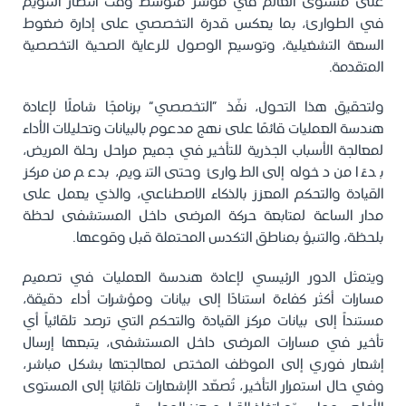
على مستوى العالم في مؤشر متوسط وقت انتظار التنويم
في الطوارئ، بما يعكس قدرة التخصصي على إدارة ضغوط
السعة التشغيلية، وتوسيع الوصول للرعاية الصحية التخصصية
المتقدمة.
ولتحقيق هذا التحول، نفّذ “التخصصي” برنامجًا شاملًا لإعادة
هندسة العمليات قائمًا على نهج مدعوم بالبيانات وتحليلات الأداء
لمعالجة الأسباب الجذرية للتأخير في جميع مراحل رحلة المريض،
بدءًا من دخوله إلى الطوارئ وحتى التنويم، بدعم من مركز
القيادة والتحكم المعزز بالذكاء الاصطناعي، والذي يعمل على
مدار الساعة لمتابعة حركة المرضى داخل المستشفى لحظة
بلحظة، والتنبؤ بمناطق التكدس المحتملة قبل وقوعها.
ويتمثل الدور الرئيسي لإعادة هندسة العمليات في تصميم
مسارات أكثر كفاءة استنادًا إلى بيانات ومؤشرات أداء دقيقة،
مستنداً إلى بيانات مركز القيادة والتحكم التي ترصد تلقائياً أي
تأخير في مسارات المرضى داخل المستشفى، يتبعها إرسال
إشعار فوري إلى الموظف المختص لمعالجتها بشكل مباشر،
وفي حال استمرار التأخير، تُصعّد الإشعارات تلقائيًا إلى المستوى