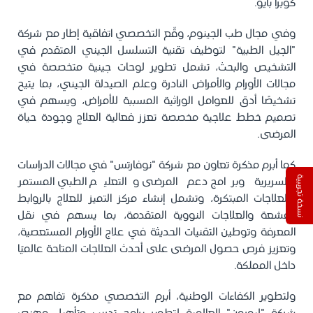
كوبرا بايو.
وفي مجال طب الجينوم، وقّع التخصصي اتفاقية إطار مع شركة
"الجيل الطبية" لتوظيف تقنية التسلسل الجيني المتقدم في
التشخيص والبحث، تشمل تطوير لوحات جينية متخصصة في
مجالات الأورام والأمراض النادرة وعلم الصيدلة الجيني، بما يتيح
تشخيصًا أدق للعوامل الوراثية المسببة للأمراض، ويسهم في
تصميم خطط علاجية مخصصة تعزز فعالية العلاج وجودة حياة
المرضى.
كما أبرم مذكرة تعاون مع شركة "نوفارتس" في مجالات الدراسات
نسخة تجريبية
السريرية وبرامج دعم المرضى والتعليم الطبي المستمر
والعلاجات المبتكرة، وتشمل إنشاء مركز التميز للعلاج بالروابط
المشعة والعلاجات النووية المتقدمة، بما يسهم في نقل
المعرفة وتوطين التقنيات الحديثة في علاج الأورام المستعصية،
وتعزيز فرص حصول المرضى على أحدث العلاجات المتاحة عالميًا
داخل المملكة.
ولتطوير الكفاءات الوطنية، أبرم التخصصي مذكرة تفاهم مع