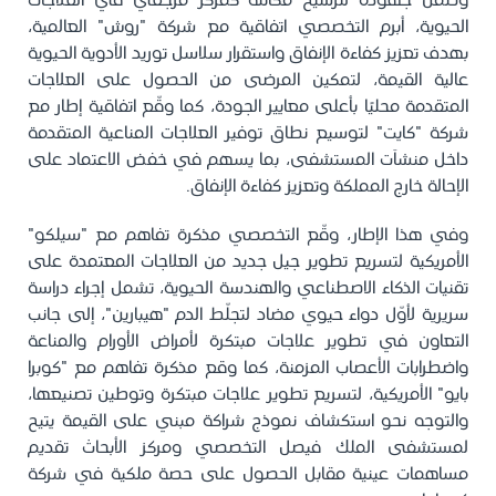
وضمن جهوده لترسيخ مكانته كمركز مرجعي في العلاجات
الحيوية، أبرم التخصصي اتفاقية مع شركة "روش" العالمية،
بهدف تعزيز كفاءة الإنفاق واستقرار سلاسل توريد الأدوية الحيوية
عالية القيمة، لتمكين المرضى من الحصول على العلاجات
المتقدمة محليًا بأعلى معايير الجودة، كما وقّع اتفاقية إطار مع
شركة "كايت" لتوسيع نطاق توفير العلاجات المناعية المتقدمة
داخل منشآت المستشفى، بما يسهم في خفض الاعتماد على
الإحالة خارج المملكة وتعزيز كفاءة الإنفاق.
وفي هذا الإطار، وقّع التخصصي مذكرة تفاهم مع "سيلكو"
الأمريكية لتسريع تطوير جيل جديد من العلاجات المعتمدة على
تقنيات الذكاء الاصطناعي والهندسة الحيوية، تشمل إجراء دراسة
سريرية لأوّل دواء حيوي مضاد لتجلّط الدم "هيبارين"، إلى جانب
التعاون في تطوير علاجات مبتكرة لأمراض الأورام والمناعة
واضطرابات الأعصاب المزمنة، كما وقع مذكرة تفاهم مع "كوبرا
بايو" الأمريكية، لتسريع تطوير علاجات مبتكرة وتوطين تصنيعها،
والتوجه نحو استكشاف نموذج شراكة مبني على القيمة يتيح
لمستشفى الملك فيصل التخصصي ومركز الأبحاث تقديم
مساهمات عينية مقابل الحصول على حصة ملكية في شركة