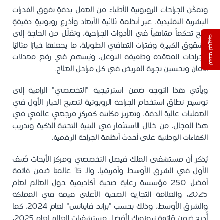
وتمكّن الجراحات الروبوتية الأطباء من العمل بدقةٍ تفوق القدرات
البشرية التقليدية، عبر أنظمة ثلاثية الأبعاد وأذرعٍ روبوتيةٍ دقيقةٍ
تُتيح تحكماً متناهياً في الأدوات الجراحية، وتقلّل من الحاجة إلى
نسخة تجريبية
الشقوق الكبيرة وفترات التعافي الطويلة، ما يجعلها خيارًا مثاليًا
للجراحات المعقدة وطفيفة التوغل، ويُسهم في رفع معدلات
الأمان وتحسين تجربة المريض في كل مراحل العلاج.
ويأتي هذا التوجه ضمن استراتيجية "التخصصي" الرامية إلى
توسيع نطاق استخدام الجراحة الروبوتية لتصبح الخيار الأول في
العمليات عالية الدقة، وتعزيز مكانته كمركزٍ مرجعيٍ عالميٍ في
هذا المجال، من خلال الاستثمار في البنية التحتية الذكية وتدريب
الكفاءات الوطنية على أحدث أنظمة الجراحة الرقمية.
يُذكر أن مستشفى الملك فيصل التخصصي ومركز الأبحاث صُنف
الأول في الشرق الأوسط وأفريقيا، والـ 15 عالميًا ضمن قائمة
أفضل 250 مؤسسة رعاية صحية أكاديمية حول العالم لعام
2025، والعلامة التجارية الصحية الأعلى قيمة في المملكة
والشرق الأوسط، وذلك بحسب "براند فاينانس" لعام 2024، كما
أُدرج ضمن قائمة نيوزويك لأفضل مستشفيات العالم لعام 2025،