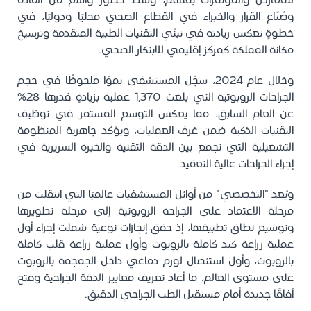
للمعارض والمؤتمرات بملهم، وسط حضور واسع من القادة
وصُنّاع القرار والخبراء في القطاع الصحي محليًا ودوليًا، في
خطوةٍ تعكس ريادته في تبنّي التقنيات الطبية المتقدمة وترسيخ
مكانة المملكة كمركز إقليمي للابتكار الصحي.
وخلال عام 2024، سجّل المستشفى نموًا ملحوظًا في حجم
الجراحات الروبوتية التي بلغت 1,370 عملية بزيادةٍ قدرها 28%
عن العام السابق، مما يعكس التوسع المستمر في توظيف
التقنيات الذكية ضمن غرف العمليات، ويؤكد جاهزية المنظومة
التشغيلية التي تجمع بين الدقة التقنية والخبرة السريرية في
إجراء الجراحات عالية التعقيد.
ويُعد "التخصصي" من أوائل المستشفيات عالميًا التي انتقلت من
مرحلة الاعتماد على الجراحة الروبوتية إلى مرحلة تطويرها
وتوسيع نطاق تطبيقها، إذ حقق إنجازات نوعية شملت إجراء أول
عملية زراعة كبد كاملة بالروبوت وأول عملية زراعة قلب كاملة
بالروبوت، وأول استئصال لورم دماغي داخل الجمجمة بالروبوت
على مستوى العالم، ما أعاد تعريف معايير الدقة الجراحية وفتح
آفاقًا جديدة أمام مستقبل الطب الجراحي الدقيق.