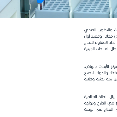
ث والتطوير الصحي
بالمملكة، عبر سلسلة من الإنجازات النوعية التي شملت تصنيع الخلايا التائية المعدّلة (CAR-T) محليًا، وتنفيذ أول
حاد المقاوم للعلاج
ل العلاجات الجينية
الأبحاث بالرياض،
اء والدواء، لتصبح
ن بيئة بحثية وطنية
لي للعلاج في خفض التكلفة من 1.3 مليون ريال إلى نحو 250 ألف ريال للحالة العلاجية
ا فقط، بعد أن كانت تُصنع في الخارج وتواجه
 العلاج في الوقت