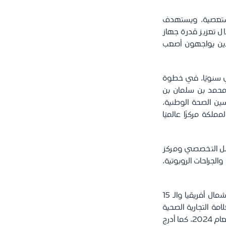
المستعصية، ويستهدف
ال تعزيز قدرة جهاز
لذين يواجهون أصعب
توسيع قدراته الإنتاجية لتصل إلى 100 علاج جيني سنويًا، في خطوة
ر محمد بن سلمان بن
ين الصحة الوطنية،
لكة مركزًا عالميًا
ض مستشفى الملك فيصل التخصصي ومركز
 والجراحات الروبوتية،
يُذكر أن مستشفى الملك فيصل التخصصي ومركز الأبحاث صُنف الأول في الشرق الأوسط وشمال أفريقيا والـ 15
ل 250 مؤسسة رعاية صحية أكاديمية حول العالم لعام 2025، والعلامة التجارية الصحية
الأعلى قيمة في المملكة والشرق الأوسط، وذلك بحسب "براند فاينانس" (Brand Finance) لعام 2024، كما أدرج