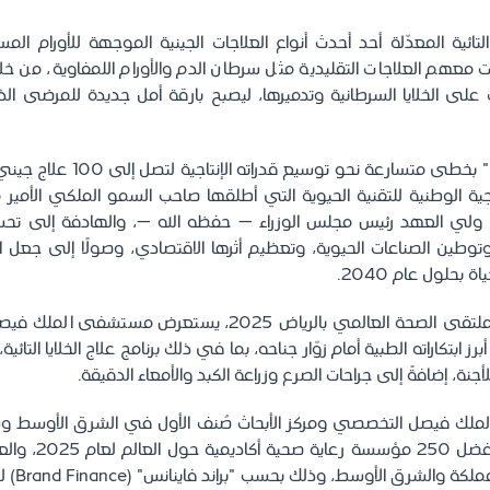
يا التائية المعدّلة أحد أحدث أنواع العلاجات الجينية الموجهة للأورام 
معهم العلاجات التقليدية مثل سرطان الدم والأورام اللمفاوية، من خل
 على الخلايا السرطانية وتدميرها، ليصبح بارقة أمل جديدة للمرضى ا
ويمضي "التخصصي" بخطى متسارعة نحو 
يجية الوطنية للتقنية الحيوية التي أطلقها صاحب السمو الملكي الأمي
 ولي العهد رئيس مجلس الوزراء – حفظه الله –، والهادفة إلى تحس
توطين الصناعات الحيوية، وتعظيم أثرها الاقتصادي، وصولًا إلى جعل المم
 بحلول عام 2040.
وعبر مشاركته في ملتقى الصحة العالمي بالرياض 2025، يستعر
 ابتكاراته الطبية أمام زوّار جناحه، بما في ذلك برنامج علاج الخلايا التائية،
جنة، إضافةً إلى جراحات الصرع وزراعة الكبد والأمعاء الدقيقة.
عالميًا ضمن قائمة أفض