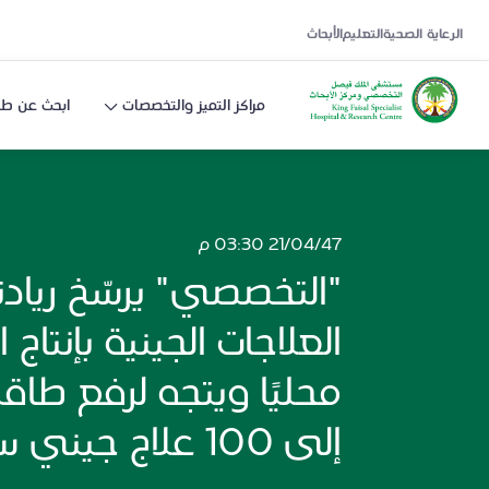
الرعاية الصحية
التعليم
الأبحاث
مراكز التميز والتخصصات
ابحث عن طب
21/04/47 03:30 م
"التخصصي" يرسّخ رياد
العلاجات الجينية بإنتاج الخ
محليًا ويتجه لرفع طاقته
إلى 100 علاج جيني سنويًا