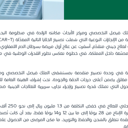
 فيصل التخصصي ومركز الأبحاث مكانته الرائدة في منظومة البح
لعلاج جيني متقدّم، أسفرت عن علاج أول مريضة بسرطان الدم اللمفاوي ال
ية مصنّعة داخل المملكة، في خطوة تعكس تطور القدرات الوطنية في مجا
سة في وحدة تصنيع متقدمة بمستشفى الملك فيصل التخصصي ومركز 
مغلق يضمن أعلى درجات الدقة والجودة، تحت إشراف الهيئة العامة للغذ
دول التي تمتلك قدرة تصنيع وإجراء تجارب سريرية للعلاجات الجينية ضم
وأسهم التصنيع المح
الواحدة، وتقليص فترة الإنتاج من 28 يومًا إلى ما بين 12 و14 يومً
قدة تتعلق بالشحن والحفظ والتوريد، ما مكن المرضى من الحصول على
كة.