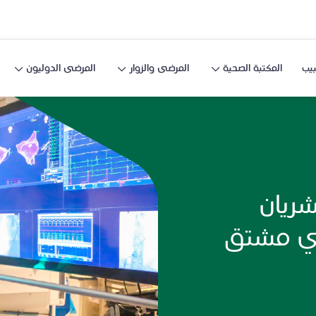
يب
المكتبة الصحية
المرضى والزوار
المرضى الدوليون
شريان
جي مشتق