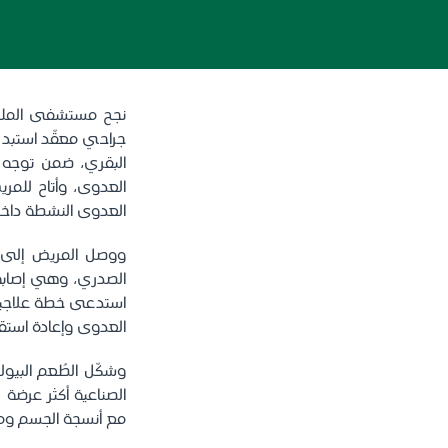
جراحي معقّد استبدل
البقري، ضمن توجه 
العدوى، وأتاح للمري
العدوى النشطة داخل 
ووصل المريض إلى 
استدعى خطة علاجية ع
العدوى وإعادة استقرا
وشكّل الطُعم البي
الصناعية أكثر عرضة ل
مع أنسجة الجسم ومرو