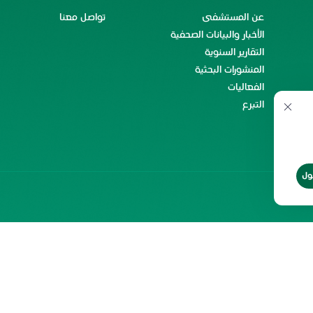
عن المستشفى
تواصل معنا
الأخبار والبيانات الصحفية
التقارير السنوية
المنشورات البحثية
الفعاليات
التبرع
ول
ن
حقوق إعادة الطبع
شروط الاستخدام
2026 جميع الحقوق محفوظة لمستشفى
الملك فيصل التخصصي ومركز الأبحاث