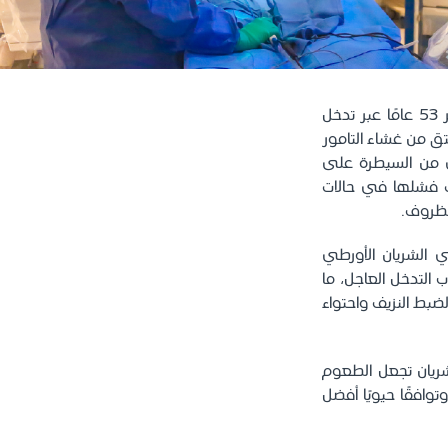
نجح مستشفى الملك فيصل التخصصي ومركز الأبحاث في إنقاذ حياة مريض يبلغ من العمر 53 عامًا عبر تدخل
ق من غشاء التامور
ي من السيطرة على
لات فشلها في حالات
لظروف.
الشريان الأورطي
احتمالات النزيف الداخلي والوفاة إلى 90% عند غياب التدخل العاجل، ما
ضبط النزيف واحتواء
ريان تجعل الطعوم
توافقًا حيويًا أفضل