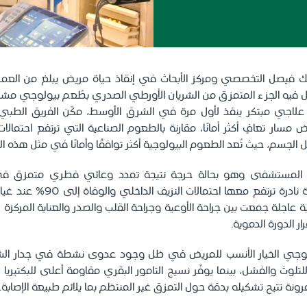
 فيه الجزء المتمزق من الشريان الأورطي الصدري بطُعم بيولوجي مشت
علاجي مبتكر ينفذ لأول مرة في الشرق الأوسط، مكّن الفريق الطب
ض مسار تعافٍ أكثر أمانًا، مقارنة بالطعوم الصناعية التي ترتفع احتما
الجسم، حيث تُعد الطعوم البيولوجية أكثر توافقًا وأمانًا في مثل هذه ا
المستشفى وهو بحالة حرجة نتيجة تمدد وعائي فطري متمزق في 
الصدري، وهي إصابة نادرة ترتفع معها 
اجلة جمعت بين جراحة الأوعية وجراحة القلب والصدر والعناية المركزة ل
ر الدورة الدموية.
ولوجي الخيار الأنسب للمريض في ظل وجود عدوى نشطة في جدار الش
لتلوث والفشل، بينما يوفّر نسيج التامور البقري مقاومة أعلى للبكتيريا و
نة تتيح تشكيله بدقة حول التمزق غير المنتظم بما يلائم طبيعة الإصابة.