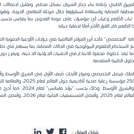
ريق الطبي بإعادة بناء جدار الشريان بشكل محكم، وتقليل احتمالات ال
لمنطقة المصابة واستعادة استقرارها خلال مرحلة التعافي الحرجة، وهو
 ثبات الطُعم وغياب أي مؤشرات على عودة العدوى بما يعكس تحسن حال
لطُعم كان القرار الأكثر أمانًا لحماية حياته.
كانة "التخصصي" كأحد أبرز المراكز العالمية في جراحات الأوعية الدموية 
سع لاستخدام الطعوم البيولوجية في الحالات المصابة، بما يسهم في تط
، كما يُعد خطوة محفزة للابتكار في التقنيات الجراحية الحديثة، ويعزز 
لول الطبية المتقدمة.
ضمن قائمة أفضل 250 مؤسسة رعاية صحية أك
قيمة في المملكة والشرق الأوسط، وذلك 
لأفضل مستشفيات العالم لعام 2025، وأف
شارك المقال :