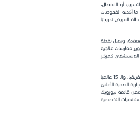
تسريب أو الانفصال،
 ما أكدته الفحوصات
ة المريض تدريجيًا
المعقدة، ويمثل نقطة
وير ممارسات علاجية
دور المستشفى كمركز
يُذكر أن مستشفى الملك فيصل التخصصي ومركز الأبحاث صُنف الأول في الشرق الأوسط وأفريقيا، والـ 15 عالميًا
اديمية حول العالم لعام 2025، والعلامة التجارية الصحية الأعلى
بحسب "براند فاينانس" لعام 2024، كما أُدرج ضمن قائمة نيوزويك
ضل المستشفيات الذكية لعام 2026، وأفضل المستشفيات التخصصية