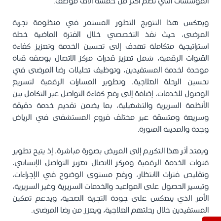
المؤسسات التي تضم أكثر من خمسة آلاف موظف.
ويعكس هذا التتويج التطور المستمر في منظومة تجربة
المرضى، حيث نفذ التخصصي خلال الفترة الماضية خطة
استراتيجية متكاملة تهدف إلى تحسين الخدمة وتعزيز كفاءة
القنوات الرقمية، شمل تعزيز قدرات مركز الاتصال بوصفه قناة
موحدة لخدمة المستفيدين، وتوظيف تحليلات رضا المرضى في
تحسين الرحلة العلاجية، وتطوير المسارات الرقمية لتسريع
الوصول للخدمات، إضافة إلى رفع كفاءة التواصل عبر التكامل بين
الأنظمة السريرية والتشغيلية، بما يضمن تقديم خدمة دقيقة
وسريعة ومتسقة عبر مختلف فروع المستشفى في الرياض
وجدة والمدينة المنورة.
ويمتد أثر هذا التكريم إلى المريض بصورة مباشرة، إذ يتيح تطوير
قنوات الخدمة الرقمية ومركز الاتصال تعزيز التواصل الإنساني،
وتقليص فترات الانتظار، ورفع مستوى الوضوح في الإجراءات،
وتيسير الحصول على المواعيد والخدمات السريرية وغير السريرية،
الأمر الذي ينعكس على جودة التجربة الصحية، ويدعم تمكين
المستفيدين خلال رحلتهم العلاجية، ويعزز من رضا المرضى.