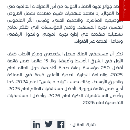
نسخة تجريبية
وتُعد جوائز تجربة العملاء الدولية من أبرز الاعترافات العالمية في
هذا المجال، إذ تعتمد منهجيات تقييم متعددة تشمل العروض
التوضيحية المباشرة، والتحكيم الفني، وقياس الأثر الملموس
لتحسين تجربة المستفيد، وتُمنح للمؤسسات التي تقدّم نماذج
تشغيلية متقدمة في إدارة تجربة المرضى والتحول الرقمي
وتكامل الخدمة عبر القنوات.
يُذكر أن مستشفى الملك فيصل التخصصي ومركز الأبحاث صُنف
الأول في الشرق الأوسط وأفريقيا، والـ 15 عالميًا ضمن قائمة
أفضل 250 مؤسسة رعاية صحية أكاديمية حول العالم لعام
2025، والعلامة التجارية الصحية الأعلى قيمة في المملكة
والشرق الأوسط، وذلك بحسب "براند فاينانس" لعام 2024، كما
أُدرج ضمن قائمة نيوزويك لأفضل مستشفيات العالم لعام 2025،
وأفضل المستشفيات الذكية لعام 2026، وأفضل المستشفيات
التخصصية لعام 2026.
شارك المقال :