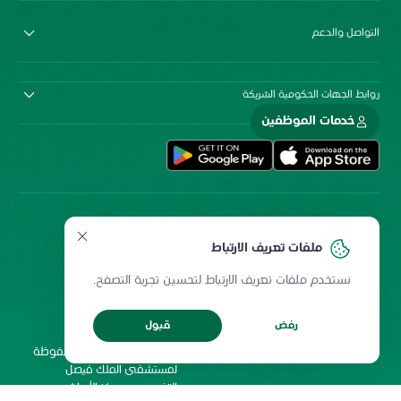
التواصل والدعم
روابط الجهات الحكومية الشريكة
خدمات الموظفين
ملفات تعريف الارتباط
نستخدم ملفات تعريف الارتباط لتحسين تجربة التصفح.
سياسة المشاركة الإلكترونية
سياسة الخصوصية
ميثاق المستخدمين
حقوق إعادة الطبع
رفض
قبول
شروط الاستخدام
2026 جميع الحقوق محفوظة
لمستشفى الملك فيصل
التخصصي ومركز الأبحاث