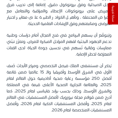
داخل الصيدلية وفق بروتوكول دقيق، إضافة إلى تدريب فرق
نسخة تجريبية
التمريض على بروتوكولات الإعطاء والمراقبة والتعامل مع
الأعراض المحتملة، وتأهيل الكوادر الطبية على معايير اختيار
المرضى ومتابعتهم وفق الإرشادات العلمية الحديثة
.
ويُتوقّع أن يسهم البرنامج في فتح المجال أمام دراسات وطنية
تدعم الجهود البحثية لفهم المراحل المبكرة للمرض، وتعزّز تبنّي
ممارسات وقائية تُسهم في تحسين جودة الحياة لدى الفئات
المعرّضة لخطر الإصابة
.
يُذكر أن مستشفى الملك فيصل التخصصي ومركز الأبحاث صُنف
الأول في الشرق الأوسط وأفريقيا والـ 15 عالميًا ضمن قائمة
أفضل 250 مؤسسة رعاية صحية أكاديمية حول العالم لعام
2025، والعلامة التجارية الصحية الأعلى قيمة في المملكة
والشرق الأوسط، وذلك بحسب براند فاينانس لعام 2025، كما
أدرج ضمن قوائم مجلة نيوزويك لأفضل المستشفيات في العالم
لعام 2025، وأفضل المستشفيات الذكية لعام 2026، وأفضل
المستشفيات المتخصصة لعام 2026
.