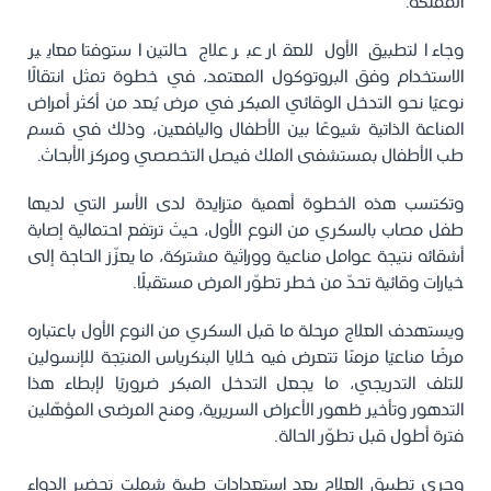
المملكة.
وجاء التطبيق الأول للعقار عبر علاج حالتين استوفتا معايير
الاستخدام وفق البروتوكول المعتمد، في خطوة تمثل انتقالًا
نوعيًا نحو التدخل الوقائي المبكر في مرض يُعد من أكثر أمراض
المناعة الذاتية شيوعًا بين الأطفال واليافعين، وذلك في قسم
طب الأطفال بمستشفى الملك فيصل التخصصي ومركز الأبحاث.
وتكتسب هذه الخطوة أهمية متزايدة لدى الأسر التي لديها
طفل مصاب بالسكري من النوع الأول، حيث ترتفع احتمالية إصابة
أشقائه نتيجة عوامل مناعية ووراثية مشتركة، ما يعزّز الحاجة إلى
خيارات وقائية تحدّ من خطر تطوّر المرض مستقبلًا
.
ويستهدف العلاج مرحلة ما قبل السكري من النوع الأول باعتباره
مرضًا مناعيًا مزمنًا تتعرض فيه خلايا البنكرياس المنتِجة للإنسولين
للتلف التدريجي، ما يجعل التدخل المبكر ضروريًا لإبطاء هذا
التدهور وتأخير ظهور الأعراض السريرية، ومنح المرضى المؤهّلين
فترة أطول قبل تطوّر الحالة
.
وجرى تطبيق العلاج بعد استعدادات طبية شملت تحضير الدواء