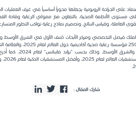
تماد على الجراحة الروبوتية يجعلها محوراً أساسياً في غرف العمليات ال
ً على مستوى الأنظمة الصحية، بالتعاون مع ممولي الرعاية وقادة الق
لقوى العاملة، وقياس النتائج، وتصميم نماذج رعاية تواكب التطور المتسار
ضمن قائمة أفضل 250 مؤسسة رعاية صحية أك
قيمة في المملكة والشرق الأوسط، 
"نيوزويك"
شارك المقال :