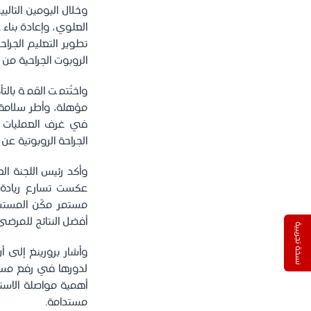
وخلال اليومين التا
العلوي، وإعادة بناء ج
تطوير التعليم الجر
الروبوت الجراحية من ا
واختُتمت القمة بالت
مؤهلة، وأطر سلامة 
في غرف العمليات ال
الجراحة الروبوتية عن
وأكد رئيس اللجنة الع
عكست تسارع ريادة
مستمر مكّن المستشف
أفضل النتائج للمرضى
نسخة تجريبية
وأشار برورينغ إلى أن
لدورها في رفع مستو
أهمية مواصلة الاست
مستدامة.