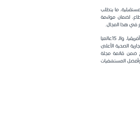
مستقبلية، ما يتطلب
طاع، لضمان مواءمة
ع في هذا المجال.
يُذكر أن مستشفى الملك فيصل التخصصي ومركز الأبحاث صُنف الأول في الشرق الأوسط وأفريقيا، والـ 15عالميًا
اديمية حول العالم لعام 2025، والعلامة التجارية الصحية الأعلى
وذلك بحسب "براند فاينانس" لعام 2024، كما أُدرج ضمن قائمة مجلة
 لأفضل مستشفيات العالم لعام 2025، وأفضل المستشفيات الذكية لعام 2026، وأفضل المستشفيات