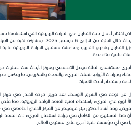
ض اختتام أعمال قمة التعاون في الجراحة الروبوتية التي استضافها 
التخصصي ومركز الأبحاث خلال الفترة من 4 إلى 6 ديسمبر 025
يز التعاون وتطوير التدريب ومناقشة مستقبل الجراحة الروبوتية عالية 
لسات علمية متخصصة.
، أجرى مستشفى الملك فيصل التخصصي ومركز الأبحاث ست عمليات جراحي
عضاء وجراحات الأورام، شملت المريء والمعدة والبنكرياس، ما يعكس 
الدقة باستخدام أحدث التقنيات.
ل من نوعه في الشرق الأوسط، نفذ فريق جراحة الصدر في مركز التمي
ً لورم في المريء باستخدام تقنية المنفذ الواحد الروبوتية، مما قلّ
لمريض، وقد أشاد الدكتور بيتر غريمينغر من المركز الطبي الجامعي في ما
أن هذا المستوى من التكامل في جراحة استئصال المريء ذات المنفذ الوا
حالياً في أي مؤسسة طبية أخرى على مستوى العالم.