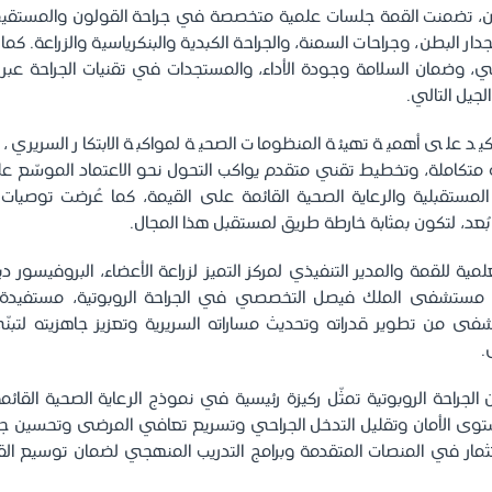
ليين، تضمنت القمة جلسات علمية متخصصة في جراحة القولون والمستق
دار البطن، وجراحات السمنة، والجراحة الكبدية والبنكرياسية والزراعة. كما 
احي، وضمان السلامة وجودة الأداء، والمستجدات في تقنيات الجراحة عب
لجيل التالي.
أكيد على أهمية تهيئة المنظومات الصحية لمواكبة الابتكار السريري، 
متكاملة، وتخطيط تقني متقدم يواكب التحول نحو الاعتماد الموسّع على
مستقبلية والرعاية الصحية القائمة على القيمة، كما عُرضت توصيات
 بُعد، لتكون بمثابة خارطة طريق لمستقبل هذا المجال.
لمية للقمة والمدير التنفيذي لمركز التميز لزراعة الأعضاء، البروفيسور ديت
 مستشفى الملك فيصل التخصصي في الجراحة الروبوتية، مستفي
ى من تطوير قدراته وتحديث مساراته السريرية وتعزيز جاهزيته لتبنّي 
.
 الجراحة الروبوتية تمثّل ركيزة رئيسية في نموذج الرعاية الصحية القائم
ى الأمان وتقليل التدخل الجراحي وتسريع تعافي المرضى وتحسين جو
ثمار في المنصات المتقدمة وبرامج التدريب المنهجي لضمان توسيع ال