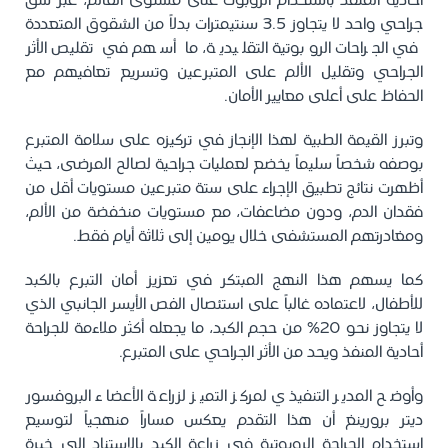
أحادية المنفذ باستخدام الروبوت على مستوى العالم، عبر شق
جراحي واحد لا يتجاوز 3.5 سنتيمترات بدلاً من الشقوق المتعددة
في الجراحات الروبوتية التقليدية، ما أسهم في تقليص الأثر
الجراحي وتقليل الألم على المتبرعين وتسريع تعافيهم مع
الحفاظ على أعلى معايير الأمان.
وتبرز القيمة الطبية لهذا الإنجاز في تركيزه على سلامة المتبرع
بوصفه شخصاً سليماً يخضع لعمليات جراحية لصالح المرضى، حيث
أظهرت نتائج تطبيق الإجراء على ستة متبرعين مستويات أقل من
فقدان الدم، ودون مضاعفات، مع مستويات منخفضة من الألم،
ومغادرتهم المستشفى خلال يومين إلى ثلاثة أيام فقط.
كما يسهم هذا النهج المبتكر في تعزيز أمان التبرع بالكبد
للأطفال، لاعتماده غالباً على استئصال الفص الأيسر الجانبي الذي
لا يتجاوز نحو 20% من حجم الكبد، ما يجعله أكثر ملاءمة للجراحة
أحادية المنفذ ويحد من الأثر الجراحي على المتبرع.
وأوضح المدير التنفيذي لمركز التميز لزراعة الأعضاء البروفسور
ديتر برورينغ أن هذا التقدم يعكس مساراً منهجياً لتوسيع
استخدام الجراحة الروبوتية في زراعة الكبد بالاستناد إلى خبرة