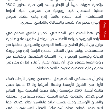
تراكمية طويلة، مبيناً أن الإنجاز يستند إلى خبرة تتجاوز 1600
عملية استئصال كبد روبوتية من متبرعين أحياء أجراها
المستشفى، تُعد الأعلى عالمياً، إلى جانب اعتماد نموذج
تدريجي يجمع بين التدريب والمحاكاة والتطبيق السريري.
نسخة تجريبية
ويُعزز هذا التقدم دور "التخصصي" كمركز عالمي متقدم في
الجراحة الروبوتية وزراعة الأعضاء، حيث يواصل تطوير نماذج علاجية
توازن بين الابتكار الطبي وسلامة المرضى والمتبرعين، تماشيًا مع
مستهدفات برنامج تحول القطاع الصحي الرامية إلى رفع جودة
الرعاية وتوسيع الوصول إلى التقنيات المتقدمة، ويتقاطع مع
رؤية المستشفى في أن يكون الخيار الأمثل لكل مريض عبر
تقديم رعاية تخصصية وتجربة علاجية متكاملة.
يُذكر أن مستشفى الملك فيصل التخصصي ومركز الأبحاث صُنف
الأول في الشرق الأوسط وشمال أفريقيا والـ 12 عالميًا ضمن
قائمة أفضل 250 مؤسسة رعاية صحية أكاديمية حول العالم
لعام 2026، والعلامة التجارية الصحية الأعلى قيمة في المملكة
والشرق الأوسط، وذلك بحسب "براند فاينانس" لعام 2025، كما
أُدرج ضمن قوائم مجلة "نيوزويك" لأفضل المستشفيات في