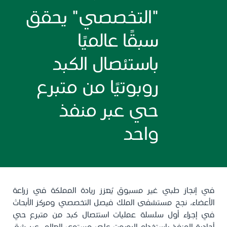
"التخصصي" يحقق
سبقًا عالميًا
باستئصال الكبد
روبوتيًا من متبرع
حي عبر منفذ
واحد
في إنجاز طبي غير مسبوق يُعزز ريادة المملكة في زراعة
الأعضاء، نجح مستشفى الملك فيصل التخصصي ومركز الأبحاث
في إجراء أول سلسلة عمليات استئصال كبد من متبرع حي