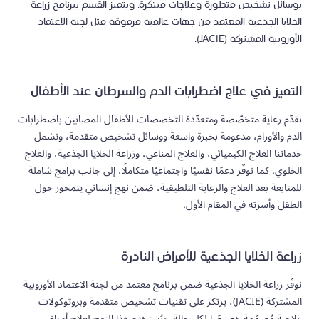
بوسائل تشخيص متطورة وعلاجات مبتكرة. ويتميز القسم ببرنامج زراعة
الخلايا الجذعية المعتمد من جهات عالمية مرموقة مثل لجنة الاعتماد
الأوروبية المشتركة (JACIE).
التميز في علاج اضطرابات الدم والسرطان عند الأطفال
نقدّم رعاية متخصّصة ومتعدّدة التخصصات للأطفال المصابين باضطرابات
الدم والأورام، مدعومة بخبرة واسعة ووسائل تشخيص متقدمة، وتشمل
خدماتنا العلاج الكيميائي، والعلاج المناعي، وزراعة الخلايا الجذعية، والعلاج
الخلوي. كما نوفّر دعمًا نفسيًا واجتماعيًا متكاملًا، إلى جانب برامج شاملة
للمتابعة بعد العلاج والرعاية التلطيفية، ضمن نهج إنساني يتمحور حول
الطفل وأسرته في المقام الأول.
زراعة الخلايا الجذعية للأمراض النادرة
نوفّر زراعة الخلايا الجذعية ضمن برنامج معتمد من لجنة الاعتماد الأوروبية
المشتركة (JACIE)، يرتكز على تقنيات تشخيص متقدمة وبروتوكولات
علاجية مُصمّمة خصيصًا لكل حالة. ويُستخدم هذا النهج لعلاج أمراض