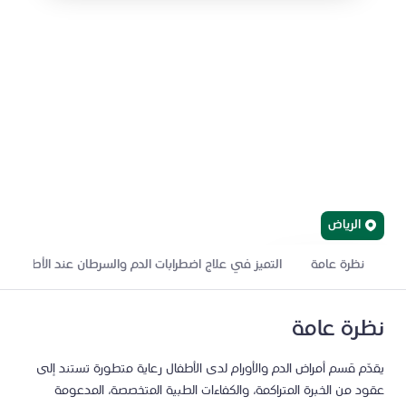
أمراض الدم والأورام لدى
الأطفال
نقدّم رعاية متقدمة لأمراض الدم والأورام لدى الأطفال، مدعومة
بأحدث العلاجات وزراعة الخلايا الجذعية والعلاج الخلوي، مع دعم
متكامل للأطفال وأسرهم طوال رحلة العلاج.
الرياض
نظرة عامة
التميز في علاج اضطرابات الدم والسرطان عند الأطفال
ابحث عن طبيب
إحالة مريض
نظرة عامة
يقدّم قسم أمراض الدم والأورام لدى الأطفال رعاية متطورة تستند إلى
عقود من الخبرة المتراكمة، والكفاءات الطبية المتخصصة، المدعومة