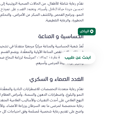
نقدّم رعاية شاملة للأطفال، من الحالات الصحية الروتينية إلى 
تحسين جودة حياة الطفل وأسرته. ويعتمد القسم على نموذج رع
نقدّم رعاية تخصّصية للأطفال تتمحور حول الأسرة، وت
النمو، وبرامج الفحص والكشف المبكر عن الأمراض، والتحكم ب
الأدلة لدعم صحة كل طفل وعافيته.
الخطورة، والرعاية التلطيفية.
الرياض
الحساسية و المناعة
تُعدّ شعبة الحساسية والمناعة مركزًا مرجعيًا متقدمًا في ت
في ذلك حالات نقص المناعة الأولية والمعقّدة. ويضم القسم فري
العلمية، مع متابعة دقيقة للحالات المرشّحة لزراعة النخاع ض
ابحث عن طبيب
إحالة مريض
وتعزيز جودة حياة المرضى وأسرهم.
الغدد الصماء و السكري
نقدّم رعاية متعددة التخصصات للاضطرابات النادرة والمعقّدة
النمو والبلوغ، واضطرابات الدهون والسمنة، وأمراض العظام 
النهج العلاجي على أحدث التقنيات والأساليب العلاجية المتقد
رعاية متخصصة لمرضى ما بعد السرطان وزراعة الأعضاء، وللأطف
واضح على تقديم رعاية شخصية مُصمّمة وفق احتياجات كل حا