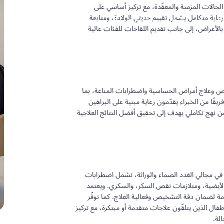
الحالات المزمنة والمعقّدة، مع تركيز أساسي على
اية متكامل يشمل تقييم حديثي الولادة، ومتابعة
وظف أحدث التقنيات والعلاجات المبنية على
الأعراض، إلى جانب تقديم اللقاحات للفئات عالية
شخيص وعلاج أمراض الحساسية واضطرابات المناعة، بما
قًا من الخبراء يقدّمون رعاية مبنية على البراهين
من نهج تكاملي يهدف إلى تحقيق أفضل النتائج العلاجية
 في مجالي الغدد الصماء والوراثة، تشمل اضطرابات
الأيضية، ومتلازمات نقص السكر، والسكري. ويعتمد
مة لضمان دقة التشخيص وفعالية العلاج. كما نوفّر
ال الذين يتلقّون علاجات متقدمة أو مبتكرة، مع تركيز
لة.